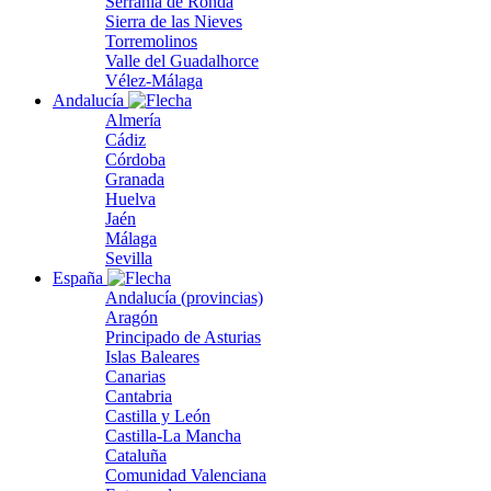
Serranía de Ronda
Sierra de las Nieves
Torremolinos
Valle del Guadalhorce
Vélez-Málaga
Andalucía
Almería
Cádiz
Córdoba
Granada
Huelva
Jaén
Málaga
Sevilla
España
Andalucía (provincias)
Aragón
Principado de Asturias
Islas Baleares
Canarias
Cantabria
Castilla y León
Castilla-La Mancha
Cataluña
Comunidad Valenciana