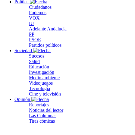
Política
Ciudadanos
Podemos
VOX
IU
Adelante Andalucía
PP
PSOE
Partidos políticos
Sociedad
Sucesos
Salud
Educación
Investigación
Medio ambiente
Videojuegos
Tecnología
Cine y televisión
Opinión
Reportajes
Noticias del lector
Las Columnas
Tiras cómicas