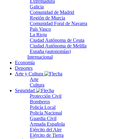
Extremadura
Galicia
Comunidad de Madrid
Región de Murcia
Comunidad Foral de Navarra
País Vasco
La Rioja
Ciudad Autónoma de Ceuta
Ciudad Autónoma de Melilla
España (autonomías)
Internacional
Economía
Deportes
Arte y Cultura
Arte
Cultura
Seguridad
Protección Civil
Bomberos
Policía Local
Policía Nacional
Guardia Civil
Armada Española
Ejército del Aire
Ejército de Tierra