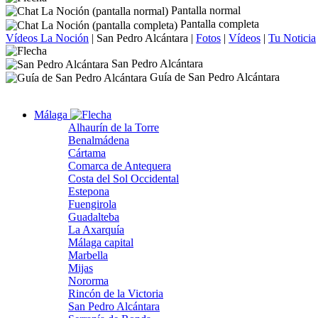
Pantalla normal
Pantalla completa
Vídeos La Noción
|
San Pedro Alcántara
|
Fotos
|
Vídeos
|
Tu Noticia
San Pedro Alcántara
Guía de San Pedro Alcántara
Málaga
Alhaurín de la Torre
Benalmádena
Cártama
Comarca de Antequera
Costa del Sol Occidental
Estepona
Fuengirola
Guadalteba
La Axarquía
Málaga capital
Marbella
Mijas
Nororma
Rincón de la Victoria
San Pedro Alcántara