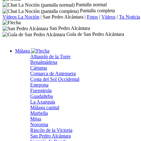
Pantalla normal
Pantalla completa
Vídeos La Noción
|
San Pedro Alcántara
|
Fotos
|
Vídeos
|
Tu Noticia
San Pedro Alcántara
Guía de San Pedro Alcántara
Málaga
Alhaurín de la Torre
Benalmádena
Cártama
Comarca de Antequera
Costa del Sol Occidental
Estepona
Fuengirola
Guadalteba
La Axarquía
Málaga capital
Marbella
Mijas
Nororma
Rincón de la Victoria
San Pedro Alcántara