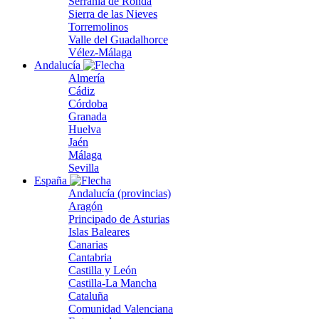
Serranía de Ronda
Sierra de las Nieves
Torremolinos
Valle del Guadalhorce
Vélez-Málaga
Andalucía
Almería
Cádiz
Córdoba
Granada
Huelva
Jaén
Málaga
Sevilla
España
Andalucía (provincias)
Aragón
Principado de Asturias
Islas Baleares
Canarias
Cantabria
Castilla y León
Castilla-La Mancha
Cataluña
Comunidad Valenciana