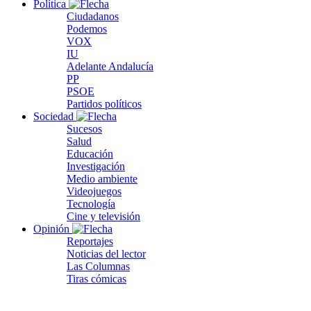
Política
Ciudadanos
Podemos
VOX
IU
Adelante Andalucía
PP
PSOE
Partidos políticos
Sociedad
Sucesos
Salud
Educación
Investigación
Medio ambiente
Videojuegos
Tecnología
Cine y televisión
Opinión
Reportajes
Noticias del lector
Las Columnas
Tiras cómicas