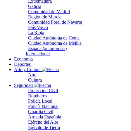
Extremadura
Galicia
Comunidad de Madrid
Región de Murcia
Comunidad Foral de Navarra
País Vasco
La Rioja
Ciudad Autónoma de Ceuta
Ciudad Autónoma de Melilla
España (autonomías)
Internacional
Economía
Deportes
Arte y Cultura
Arte
Cultura
Seguridad
Protección Civil
Bomberos
Policía Local
Policía Nacional
Guardia Civil
Armada Española
Ejército del Aire
Ejército de Tierra