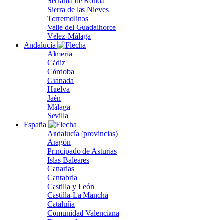
Serranía de Ronda
Sierra de las Nieves
Torremolinos
Valle del Guadalhorce
Vélez-Málaga
Andalucía
Almería
Cádiz
Córdoba
Granada
Huelva
Jaén
Málaga
Sevilla
España
Andalucía (provincias)
Aragón
Principado de Asturias
Islas Baleares
Canarias
Cantabria
Castilla y León
Castilla-La Mancha
Cataluña
Comunidad Valenciana