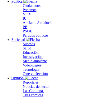
Política
Ciudadanos
Podemos
VOX
IU
Adelante Andalucía
PP
PSOE
Partidos políticos
Sociedad
Sucesos
Salud
Educación
Investigación
Medio ambiente
Videojuegos
Tecnología
Cine y televisión
Opinión
Reportajes
Noticias del lector
Las Columnas
Tiras cómicas