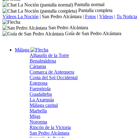
Pantalla normal
Pantalla completa
Vídeos La Noción
|
San Pedro Alcántara
|
Fotos
|
Vídeos
|
Tu Noticia
San Pedro Alcántara
Guía de San Pedro Alcántara
Málaga
Alhaurín de la Torre
Benalmádena
Cártama
Comarca de Antequera
Costa del Sol Occidental
Estepona
Fuengirola
Guadalteba
La Axarquía
Málaga capital
Marbella
Mijas
Nororma
Rincón de la Victoria
San Pedro Alcántara