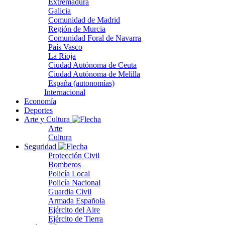
Extremadura
Galicia
Comunidad de Madrid
Región de Murcia
Comunidad Foral de Navarra
País Vasco
La Rioja
Ciudad Autónoma de Ceuta
Ciudad Autónoma de Melilla
España (autonomías)
Internacional
Economía
Deportes
Arte y Cultura
Arte
Cultura
Seguridad
Protección Civil
Bomberos
Policía Local
Policía Nacional
Guardia Civil
Armada Española
Ejército del Aire
Ejército de Tierra