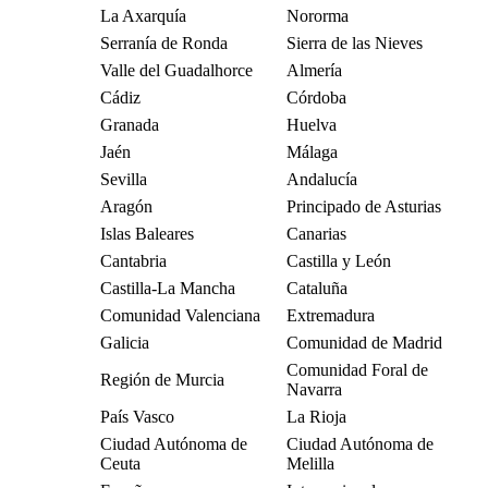
La Axarquía
Nororma
Serranía de Ronda
Sierra de las Nieves
Valle del Guadalhorce
Almería
Cádiz
Córdoba
Granada
Huelva
Jaén
Málaga
Sevilla
Andalucía
Aragón
Principado de Asturias
Islas Baleares
Canarias
Cantabria
Castilla y León
Castilla-La Mancha
Cataluña
Comunidad Valenciana
Extremadura
Galicia
Comunidad de Madrid
Comunidad Foral de
Región de Murcia
Navarra
País Vasco
La Rioja
Ciudad Autónoma de
Ciudad Autónoma de
Ceuta
Melilla