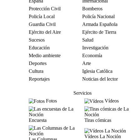
España
Internacional
Protección Civil
Bomberos
Policía Local
Policía Nacional
Guardia Civil
Armada Española
Ejército del Aire
Ejército de Tierra
Sucesos
Salud
Educación
Investigación
Medio ambiente
Economía
Deportes
Arte
Cultura
Iglesia Católica
Reportajes
Noticias del lector
Servicios
Fotos
Vídeos
Encuesta
Tiras cómicas
Vídeos La Noción
Las Columnas