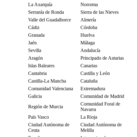
La Axarquía
Nororma
Serranía de Ronda
Sierra de las Nieves
Valle del Guadalhorce
Almería
Cádiz
Córdoba
Granada
Huelva
Jaén
Málaga
Sevilla
Andalucía
Aragón
Principado de Asturias
Islas Baleares
Canarias
Cantabria
Castilla y León
Castilla-La Mancha
Cataluña
Comunidad Valenciana
Extremadura
Galicia
Comunidad de Madrid
Comunidad Foral de
Región de Murcia
Navarra
País Vasco
La Rioja
Ciudad Autónoma de
Ciudad Autónoma de
Ceuta
Melilla