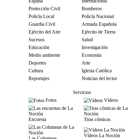
España
Internacional
Protección Civil
Bomberos
Policía Local
Policía Nacional
Guardia Civil
Armada Española
Ejército del Aire
Ejército de Tierra
Sucesos
Salud
Educación
Investigación
Medio ambiente
Economía
Deportes
Arte
Cultura
Iglesia Católica
Reportajes
Noticias del lector
Servicios
Fotos
Vídeos
Encuesta
Tiras cómicas
Vídeos La Noción
Las Columnas