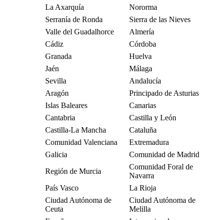
La Axarquía
Nororma
Serranía de Ronda
Sierra de las Nieves
Valle del Guadalhorce
Almería
Cádiz
Córdoba
Granada
Huelva
Jaén
Málaga
Sevilla
Andalucía
Aragón
Principado de Asturias
Islas Baleares
Canarias
Cantabria
Castilla y León
Castilla-La Mancha
Cataluña
Comunidad Valenciana
Extremadura
Galicia
Comunidad de Madrid
Comunidad Foral de
Región de Murcia
Navarra
País Vasco
La Rioja
Ciudad Autónoma de
Ciudad Autónoma de
Ceuta
Melilla