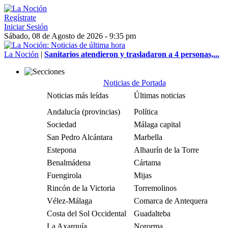
Regístrate
Iniciar Sesión
Sábado, 08 de Agosto de 2026 - 9:35 pm
La Noción
|
Sanitarios atendieron y trasladaron a 4 personas,...
Noticias de Portada
Noticias más leídas
Últimas noticias
Andalucía (provincias)
Política
Sociedad
Málaga capital
San Pedro Alcántara
Marbella
Estepona
Alhaurín de la Torre
Benalmádena
Cártama
Fuengirola
Mijas
Rincón de la Victoria
Torremolinos
Vélez-Málaga
Comarca de Antequera
Costa del Sol Occidental
Guadalteba
La Axarquía
Nororma