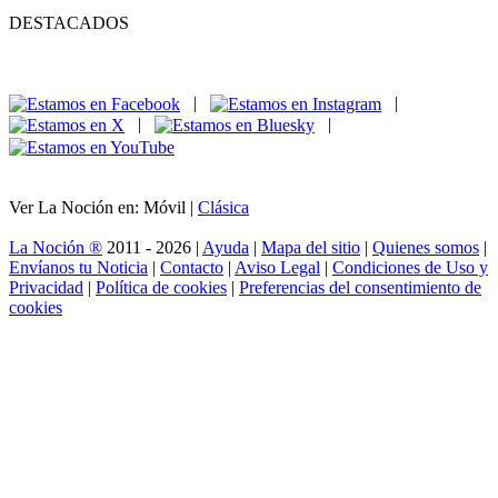
DESTACADOS
|
|
|
|
Ver La Noción en: Móvil |
Clásica
La Noción ®
2011 - 2026 |
Ayuda
|
Mapa del sitio
|
Quienes somos
|
Envíanos tu Noticia
|
Contacto
|
Aviso Legal
|
Condiciones de Uso y
Privacidad
|
Política de cookies
|
Preferencias del consentimiento de
cookies