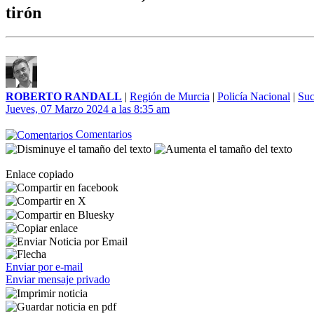
tirón
ROBERTO RANDALL
|
Región de Murcia
|
Policía Nacional
|
Suc
Jueves, 07 Marzo 2024 a las 8:35 am
Comentarios
Enlace copiado
Enviar por e-mail
Enviar mensaje privado