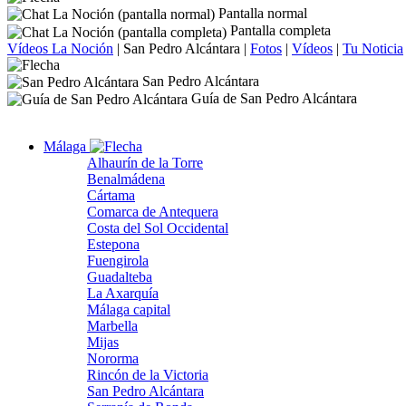
Pantalla normal
Pantalla completa
Vídeos La Noción
|
San Pedro Alcántara
|
Fotos
|
Vídeos
|
Tu Noticia
San Pedro Alcántara
Guía de San Pedro Alcántara
Málaga
Alhaurín de la Torre
Benalmádena
Cártama
Comarca de Antequera
Costa del Sol Occidental
Estepona
Fuengirola
Guadalteba
La Axarquía
Málaga capital
Marbella
Mijas
Nororma
Rincón de la Victoria
San Pedro Alcántara