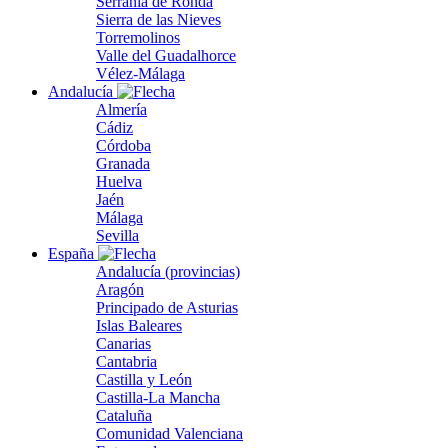
Serranía de Ronda
Sierra de las Nieves
Torremolinos
Valle del Guadalhorce
Vélez-Málaga
Andalucía
Almería
Cádiz
Córdoba
Granada
Huelva
Jaén
Málaga
Sevilla
España
Andalucía (provincias)
Aragón
Principado de Asturias
Islas Baleares
Canarias
Cantabria
Castilla y León
Castilla-La Mancha
Cataluña
Comunidad Valenciana