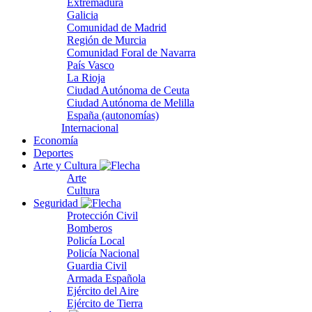
Extremadura
Galicia
Comunidad de Madrid
Región de Murcia
Comunidad Foral de Navarra
País Vasco
La Rioja
Ciudad Autónoma de Ceuta
Ciudad Autónoma de Melilla
España (autonomías)
Internacional
Economía
Deportes
Arte y Cultura
Arte
Cultura
Seguridad
Protección Civil
Bomberos
Policía Local
Policía Nacional
Guardia Civil
Armada Española
Ejército del Aire
Ejército de Tierra