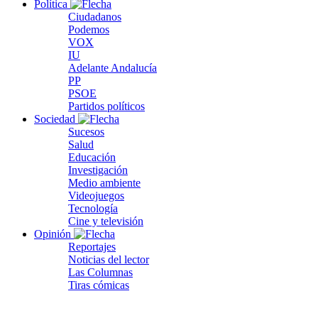
Política
Ciudadanos
Podemos
VOX
IU
Adelante Andalucía
PP
PSOE
Partidos políticos
Sociedad
Sucesos
Salud
Educación
Investigación
Medio ambiente
Videojuegos
Tecnología
Cine y televisión
Opinión
Reportajes
Noticias del lector
Las Columnas
Tiras cómicas