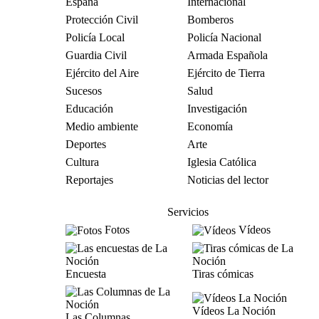
España
Internacional
Protección Civil
Bomberos
Policía Local
Policía Nacional
Guardia Civil
Armada Española
Ejército del Aire
Ejército de Tierra
Sucesos
Salud
Educación
Investigación
Medio ambiente
Economía
Deportes
Arte
Cultura
Iglesia Católica
Reportajes
Noticias del lector
Servicios
Fotos
Vídeos
Encuesta
Tiras cómicas
Vídeos La Noción
Las Columnas