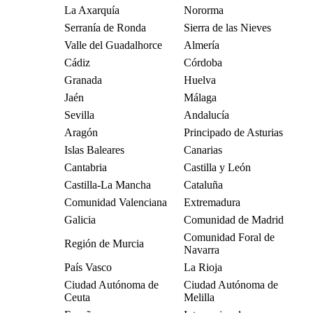
La Axarquía
Nororma
Serranía de Ronda
Sierra de las Nieves
Valle del Guadalhorce
Almería
Cádiz
Córdoba
Granada
Huelva
Jaén
Málaga
Sevilla
Andalucía
Aragón
Principado de Asturias
Islas Baleares
Canarias
Cantabria
Castilla y León
Castilla-La Mancha
Cataluña
Comunidad Valenciana
Extremadura
Galicia
Comunidad de Madrid
Comunidad Foral de
Región de Murcia
Navarra
País Vasco
La Rioja
Ciudad Autónoma de
Ciudad Autónoma de
Ceuta
Melilla