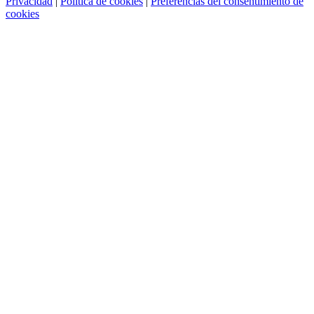
Privacidad
|
Política de cookies
|
Preferencias del consentimiento de
cookies