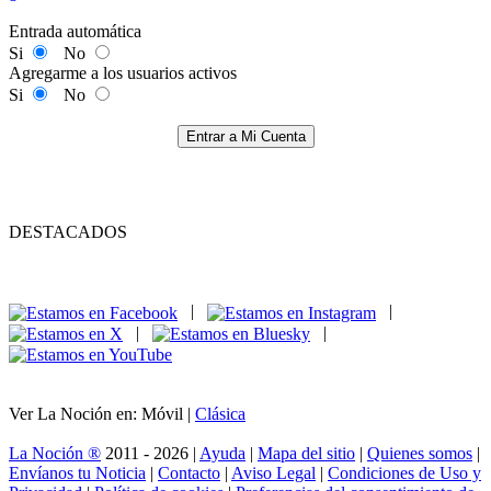
Entrada automática
Si
No
Agregarme a los usuarios activos
Si
No
Entrar a Mi Cuenta
DESTACADOS
|
|
|
|
Ver La Noción en: Móvil |
Clásica
La Noción ®
2011 - 2026 |
Ayuda
|
Mapa del sitio
|
Quienes somos
|
Envíanos tu Noticia
|
Contacto
|
Aviso Legal
|
Condiciones de Uso y