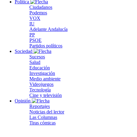
Política
Ciudadanos
Podemos
VOX
IU
Adelante Andalucía
PP
PSOE
Partidos políticos
Sociedad
Sucesos
Salud
Educación
Investigación
Medio ambiente
Videojuegos
Tecnología
Cine y televisión
Opinión
Reportajes
Noticias del lector
Las Columnas
Tiras cómicas