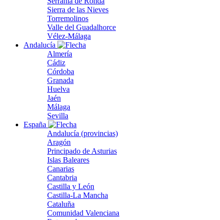
Serranía de Ronda
Sierra de las Nieves
Torremolinos
Valle del Guadalhorce
Vélez-Málaga
Andalucía
Almería
Cádiz
Córdoba
Granada
Huelva
Jaén
Málaga
Sevilla
España
Andalucía (provincias)
Aragón
Principado de Asturias
Islas Baleares
Canarias
Cantabria
Castilla y León
Castilla-La Mancha
Cataluña
Comunidad Valenciana