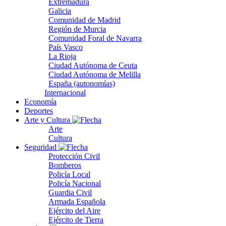
Extremadura
Galicia
Comunidad de Madrid
Región de Murcia
Comunidad Foral de Navarra
País Vasco
La Rioja
Ciudad Autónoma de Ceuta
Ciudad Autónoma de Melilla
España (autonomías)
Internacional
Economía
Deportes
Arte y Cultura
Arte
Cultura
Seguridad
Protección Civil
Bomberos
Policía Local
Policía Nacional
Guardia Civil
Armada Española
Ejército del Aire
Ejército de Tierra