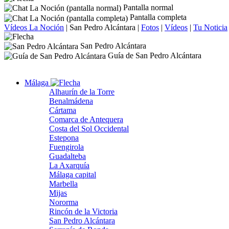
Pantalla normal
Pantalla completa
Vídeos La Noción
|
San Pedro Alcántara
|
Fotos
|
Vídeos
|
Tu Noticia
San Pedro Alcántara
Guía de San Pedro Alcántara
Málaga
Alhaurín de la Torre
Benalmádena
Cártama
Comarca de Antequera
Costa del Sol Occidental
Estepona
Fuengirola
Guadalteba
La Axarquía
Málaga capital
Marbella
Mijas
Nororma
Rincón de la Victoria
San Pedro Alcántara