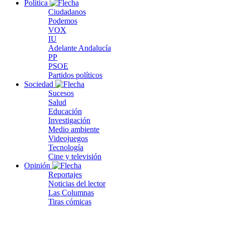
Política
Ciudadanos
Podemos
VOX
IU
Adelante Andalucía
PP
PSOE
Partidos políticos
Sociedad
Sucesos
Salud
Educación
Investigación
Medio ambiente
Videojuegos
Tecnología
Cine y televisión
Opinión
Reportajes
Noticias del lector
Las Columnas
Tiras cómicas