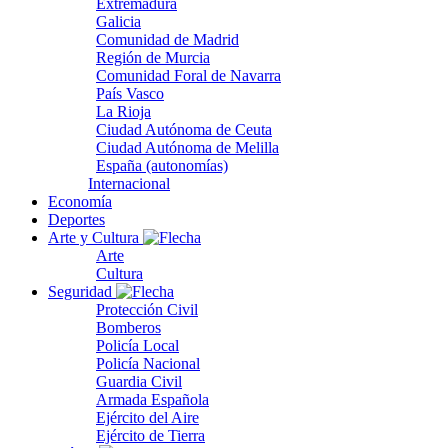
Extremadura
Galicia
Comunidad de Madrid
Región de Murcia
Comunidad Foral de Navarra
País Vasco
La Rioja
Ciudad Autónoma de Ceuta
Ciudad Autónoma de Melilla
España (autonomías)
Internacional
Economía
Deportes
Arte y Cultura
Arte
Cultura
Seguridad
Protección Civil
Bomberos
Policía Local
Policía Nacional
Guardia Civil
Armada Española
Ejército del Aire
Ejército de Tierra