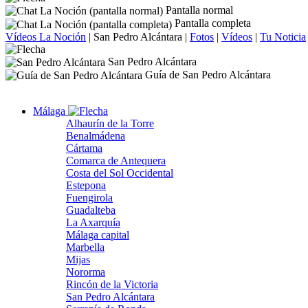
Pantalla normal
Pantalla completa
Vídeos La Noción
|
San Pedro Alcántara
|
Fotos
|
Vídeos
|
Tu Noticia
San Pedro Alcántara
Guía de San Pedro Alcántara
Málaga
Alhaurín de la Torre
Benalmádena
Cártama
Comarca de Antequera
Costa del Sol Occidental
Estepona
Fuengirola
Guadalteba
La Axarquía
Málaga capital
Marbella
Mijas
Nororma
Rincón de la Victoria
San Pedro Alcántara