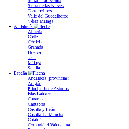
Serranía de Ronda
Sierra de las Nieves
Torremolinos
Valle del Guadalhorce
Vélez-Málaga
Andalucía
Almería
Cádiz
Córdoba
Granada
Huelva
Jaén
Málaga
Sevilla
España
Andalucía (provincias)
Aragón
Principado de Asturias
Islas Baleares
Canarias
Cantabria
Castilla y León
Castilla-La Mancha
Cataluña
Comunidad Valenciana