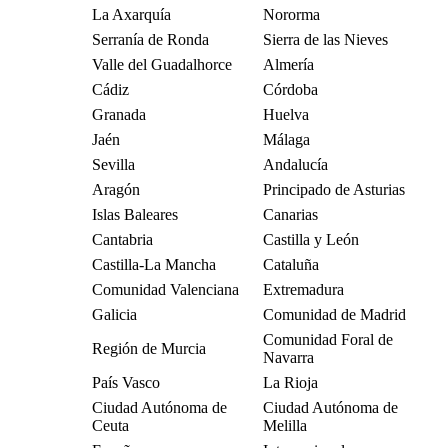
La Axarquía
Nororma
Serranía de Ronda
Sierra de las Nieves
Valle del Guadalhorce
Almería
Cádiz
Córdoba
Granada
Huelva
Jaén
Málaga
Sevilla
Andalucía
Aragón
Principado de Asturias
Islas Baleares
Canarias
Cantabria
Castilla y León
Castilla-La Mancha
Cataluña
Comunidad Valenciana
Extremadura
Galicia
Comunidad de Madrid
Comunidad Foral de
Región de Murcia
Navarra
País Vasco
La Rioja
Ciudad Autónoma de
Ciudad Autónoma de
Ceuta
Melilla