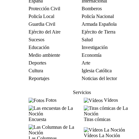
España
Internacional
Protección Civil
Bomberos
Policía Local
Policía Nacional
Guardia Civil
Armada Española
Ejército del Aire
Ejército de Tierra
Sucesos
Salud
Educación
Investigación
Medio ambiente
Economía
Deportes
Arte
Cultura
Iglesia Católica
Reportajes
Noticias del lector
Servicios
Fotos
Vídeos
Encuesta
Tiras cómicas
Vídeos La Noción
Las Columnas