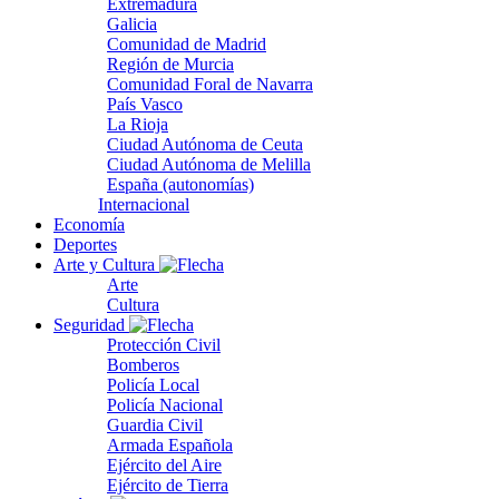
Extremadura
Galicia
Comunidad de Madrid
Región de Murcia
Comunidad Foral de Navarra
País Vasco
La Rioja
Ciudad Autónoma de Ceuta
Ciudad Autónoma de Melilla
España (autonomías)
Internacional
Economía
Deportes
Arte y Cultura
Arte
Cultura
Seguridad
Protección Civil
Bomberos
Policía Local
Policía Nacional
Guardia Civil
Armada Española
Ejército del Aire
Ejército de Tierra