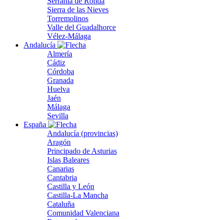
Serranía de Ronda
Sierra de las Nieves
Torremolinos
Valle del Guadalhorce
Vélez-Málaga
Andalucía
Almería
Cádiz
Córdoba
Granada
Huelva
Jaén
Málaga
Sevilla
España
Andalucía (provincias)
Aragón
Principado de Asturias
Islas Baleares
Canarias
Cantabria
Castilla y León
Castilla-La Mancha
Cataluña
Comunidad Valenciana