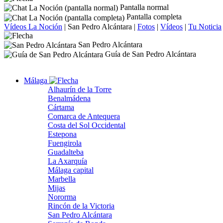
Pantalla normal
Pantalla completa
Vídeos La Noción
|
San Pedro Alcántara
|
Fotos
|
Vídeos
|
Tu Noticia
San Pedro Alcántara
Guía de San Pedro Alcántara
Málaga
Alhaurín de la Torre
Benalmádena
Cártama
Comarca de Antequera
Costa del Sol Occidental
Estepona
Fuengirola
Guadalteba
La Axarquía
Málaga capital
Marbella
Mijas
Nororma
Rincón de la Victoria
San Pedro Alcántara