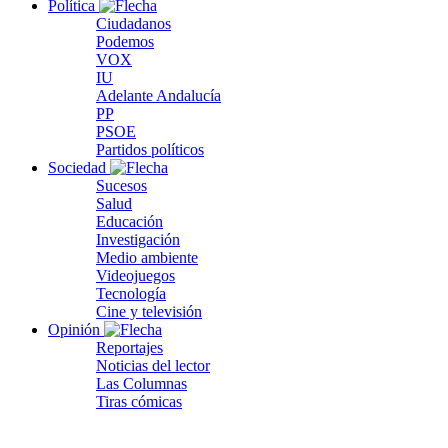
Política
Ciudadanos
Podemos
VOX
IU
Adelante Andalucía
PP
PSOE
Partidos políticos
Sociedad
Sucesos
Salud
Educación
Investigación
Medio ambiente
Videojuegos
Tecnología
Cine y televisión
Opinión
Reportajes
Noticias del lector
Las Columnas
Tiras cómicas