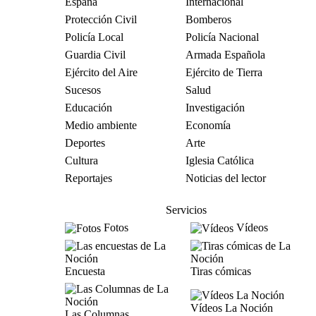
España
Internacional
Protección Civil
Bomberos
Policía Local
Policía Nacional
Guardia Civil
Armada Española
Ejército del Aire
Ejército de Tierra
Sucesos
Salud
Educación
Investigación
Medio ambiente
Economía
Deportes
Arte
Cultura
Iglesia Católica
Reportajes
Noticias del lector
Servicios
Fotos
Vídeos
Encuesta
Tiras cómicas
Vídeos La Noción
Las Columnas