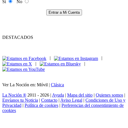
Si
No
Entrar a Mi Cuenta
DESTACADOS
|
|
|
|
Ver La Noción en: Móvil |
Clásica
La Noción ®
2011 - 2026 |
Ayuda
|
Mapa del sitio
|
Quienes somos
|
Envíanos tu Noticia
|
Contacto
|
Aviso Legal
|
Condiciones de Uso y
Privacidad
|
Política de cookies
|
Preferencias del consentimiento de
cookies