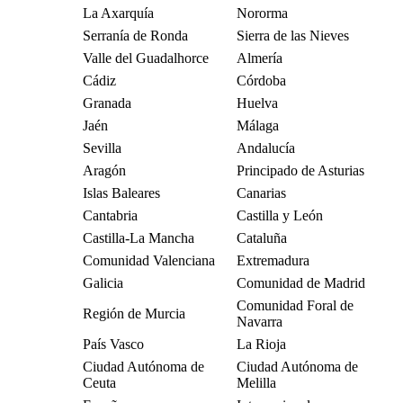
La Axarquía
Nororma
Serranía de Ronda
Sierra de las Nieves
Valle del Guadalhorce
Almería
Cádiz
Córdoba
Granada
Huelva
Jaén
Málaga
Sevilla
Andalucía
Aragón
Principado de Asturias
Islas Baleares
Canarias
Cantabria
Castilla y León
Castilla-La Mancha
Cataluña
Comunidad Valenciana
Extremadura
Galicia
Comunidad de Madrid
Comunidad Foral de
Región de Murcia
Navarra
País Vasco
La Rioja
Ciudad Autónoma de
Ciudad Autónoma de
Ceuta
Melilla