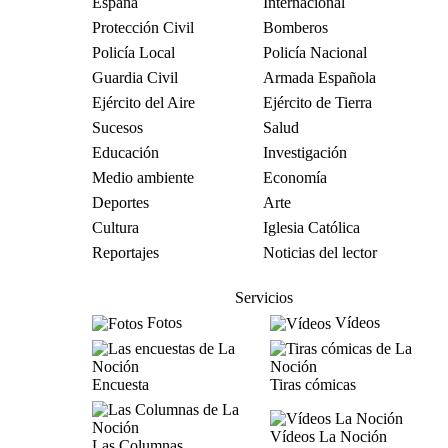
España
Internacional
Protección Civil
Bomberos
Policía Local
Policía Nacional
Guardia Civil
Armada Española
Ejército del Aire
Ejército de Tierra
Sucesos
Salud
Educación
Investigación
Medio ambiente
Economía
Deportes
Arte
Cultura
Iglesia Católica
Reportajes
Noticias del lector
Servicios
Fotos
Vídeos
Encuesta
Tiras cómicas
Vídeos La Noción
Las Columnas