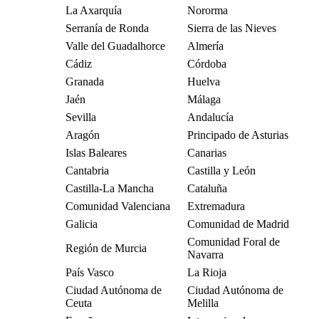
La Axarquía
Nororma
Serranía de Ronda
Sierra de las Nieves
Valle del Guadalhorce
Almería
Cádiz
Córdoba
Granada
Huelva
Jaén
Málaga
Sevilla
Andalucía
Aragón
Principado de Asturias
Islas Baleares
Canarias
Cantabria
Castilla y León
Castilla-La Mancha
Cataluña
Comunidad Valenciana
Extremadura
Galicia
Comunidad de Madrid
Comunidad Foral de
Región de Murcia
Navarra
País Vasco
La Rioja
Ciudad Autónoma de
Ciudad Autónoma de
Ceuta
Melilla