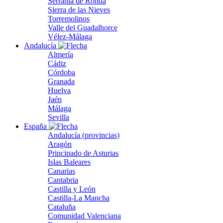
Serranía de Ronda
Sierra de las Nieves
Torremolinos
Valle del Guadalhorce
Vélez-Málaga
Andalucía
Almería
Cádiz
Córdoba
Granada
Huelva
Jaén
Málaga
Sevilla
España
Andalucía (provincias)
Aragón
Principado de Asturias
Islas Baleares
Canarias
Cantabria
Castilla y León
Castilla-La Mancha
Cataluña
Comunidad Valenciana