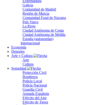
Extremadura
Galicia
Comunidad de Madrid
Región de Murcia
Comunidad Foral de Navarra
País Vasco
La Rioja
Ciudad Autónoma de Ceuta
Ciudad Autónoma de Melilla
España (autonomías)
Internacional
Economía
Deportes
Arte y Cultura
Arte
Cultura
Seguridad
Protección Civil
Bomberos
Policía Local
Policía Nacional
Guardia Civil
Armada Española
Ejército del Aire
Ejército de Tierra