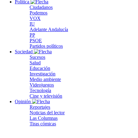
Política
Ciudadanos
Podemos
VOX
IU
Adelante Andalucía
PP
PSOE
Partidos políticos
Sociedad
Sucesos
Salud
Educación
Investigación
Medio ambiente
Videojuegos
Tecnología
Cine y televisión
Opinión
Reportajes
Noticias del lector
Las Columnas
Tiras cómicas