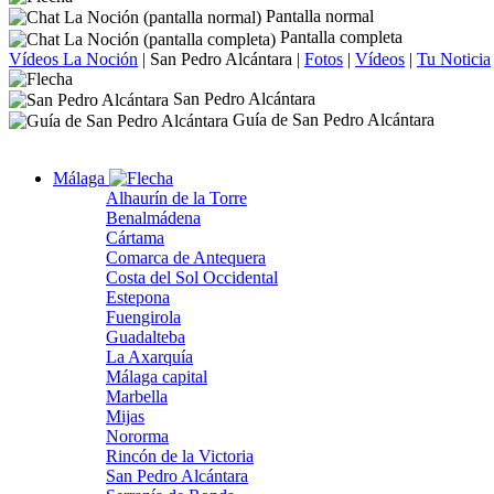
Pantalla normal
Pantalla completa
Vídeos La Noción
|
San Pedro Alcántara
|
Fotos
|
Vídeos
|
Tu Noticia
San Pedro Alcántara
Guía de San Pedro Alcántara
Málaga
Alhaurín de la Torre
Benalmádena
Cártama
Comarca de Antequera
Costa del Sol Occidental
Estepona
Fuengirola
Guadalteba
La Axarquía
Málaga capital
Marbella
Mijas
Nororma
Rincón de la Victoria
San Pedro Alcántara