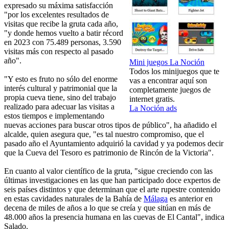
expresado su máxima satisfacción
"por los excelentes resultados de
visitas que recibe la gruta cada año,
"y donde hemos vuelto a batir récord
en 2023 con 75.489 personas, 3.590
visitas más con respecto al pasado
año".
Mini juegos La Noción
Todos los minijuegos que te
"Y esto es fruto no sólo del enorme
vas a encontrar aquí son
interés cultural y patrimonial que la
completamente juegos de
propia cueva tiene, sino del trabajo
internet gratis.
realizado para adecuar las visitas a
La Noción ads
estos tiempos e implementando
nuevas acciones para buscar otros tipos de público", ha añadido el
alcalde, quien asegura que, "es tal nuestro compromiso, que el
pasado año el Ayuntamiento adquirió la cavidad y ya podemos decir
que la Cueva del Tesoro es patrimonio de Rincón de la Victoria".
En cuanto al valor científico de la gruta, "sigue creciendo con las
últimas investigaciones en las que han participado doce expertos de
seis países distintos y que determinan que el arte rupestre contenido
en estas cavidades naturales de la Bahía de
Málaga
es anterior en
decena de miles de años a lo que se creía y que sitúan en más de
48.000 años la presencia humana en las cuevas de El Cantal", indica
Salado.