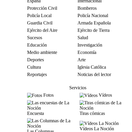
España
Internacional
Protección Civil
Bomberos
Policía Local
Policía Nacional
Guardia Civil
Armada Española
Ejército del Aire
Ejército de Tierra
Sucesos
Salud
Educación
Investigación
Medio ambiente
Economía
Deportes
Arte
Cultura
Iglesia Católica
Reportajes
Noticias del lector
Servicios
Fotos
Vídeos
Encuesta
Tiras cómicas
Vídeos La Noción
Las Columnas