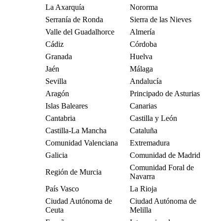
La Axarquía
Nororma
Serranía de Ronda
Sierra de las Nieves
Valle del Guadalhorce
Almería
Cádiz
Córdoba
Granada
Huelva
Jaén
Málaga
Sevilla
Andalucía
Aragón
Principado de Asturias
Islas Baleares
Canarias
Cantabria
Castilla y León
Castilla-La Mancha
Cataluña
Comunidad Valenciana
Extremadura
Galicia
Comunidad de Madrid
Comunidad Foral de
Región de Murcia
Navarra
País Vasco
La Rioja
Ciudad Autónoma de
Ciudad Autónoma de
Ceuta
Melilla