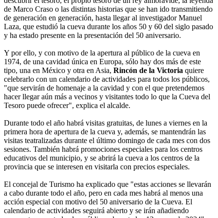
descubrir el tesoro, el propio tesoro de un rey almorávide, la leyenda
de Marco Craso o las distintas historias que se han ido transmitiendo
de generación en generación, hasta llegar al investigador Manuel
Laza, que estudió la cueva durante los años 50 y 60 del siglo pasado
y ha estado presente en la presentación del 50 aniversario.
Y por ello, y con motivo de la apertura al público de la cueva en
1974, de una cavidad única en Europa, sólo hay dos más de este
tipo, una en México y otra en Asia,
Rincón de la Victoria
quiere
celebrarlo con un calendario de actividades para todos los públicos,
"que servirán de homenaje a la cavidad y con el que pretendemos
hacer llegar aún más a vecinos y visitantes todo lo que la Cueva del
Tesoro puede ofrecer", explica el alcalde.
Durante todo el año habrá visitas gratuitas, de lunes a viernes en la
primera hora de apertura de la cueva y, además, se mantendrán las
visitas teatralizadas durante el último domingo de cada mes con dos
sesiones. También habrá promociones especiales para los centros
educativos del municipio, y se abrirá la cueva a los centros de la
provincia que se interesen en visitarla con precios especiales.
El concejal de Turismo ha explicado que "estas acciones se llevarán
a cabo durante todo el año, pero en cada mes habrá al menos una
acción especial con motivo del 50 aniversario de la Cueva. El
calendario de actividades seguirá abierto y se irán añadiendo