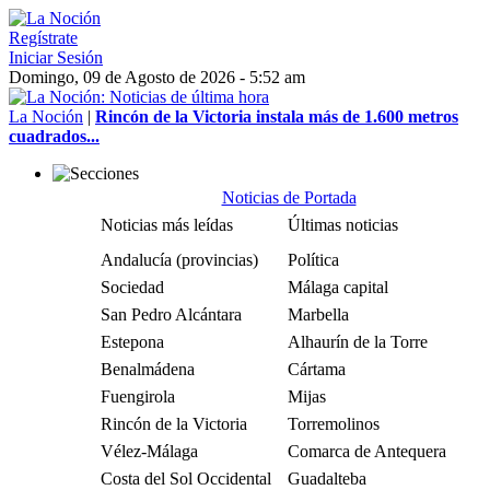
Regístrate
Iniciar Sesión
Domingo, 09 de Agosto de 2026 - 5:52 am
La Noción
|
Rincón de la Victoria instala más de 1.600 metros
cuadrados...
Noticias de Portada
Noticias más leídas
Últimas noticias
Andalucía (provincias)
Política
Sociedad
Málaga capital
San Pedro Alcántara
Marbella
Estepona
Alhaurín de la Torre
Benalmádena
Cártama
Fuengirola
Mijas
Rincón de la Victoria
Torremolinos
Vélez-Málaga
Comarca de Antequera
Costa del Sol Occidental
Guadalteba