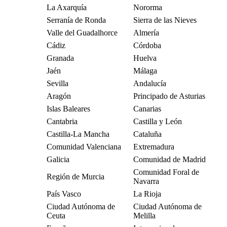
La Axarquía
Nororma
Serranía de Ronda
Sierra de las Nieves
Valle del Guadalhorce
Almería
Cádiz
Córdoba
Granada
Huelva
Jaén
Málaga
Sevilla
Andalucía
Aragón
Principado de Asturias
Islas Baleares
Canarias
Cantabria
Castilla y León
Castilla-La Mancha
Cataluña
Comunidad Valenciana
Extremadura
Galicia
Comunidad de Madrid
Comunidad Foral de
Región de Murcia
Navarra
País Vasco
La Rioja
Ciudad Autónoma de
Ciudad Autónoma de
Ceuta
Melilla