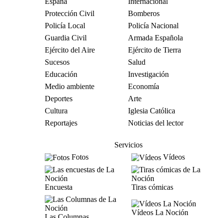
España
Internacional
Protección Civil
Bomberos
Policía Local
Policía Nacional
Guardia Civil
Armada Española
Ejército del Aire
Ejército de Tierra
Sucesos
Salud
Educación
Investigación
Medio ambiente
Economía
Deportes
Arte
Cultura
Iglesia Católica
Reportajes
Noticias del lector
Servicios
Fotos
Vídeos
Encuesta
Tiras cómicas
Vídeos La Noción
Las Columnas