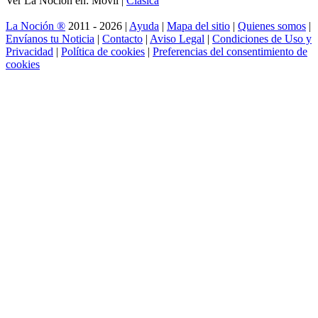
Ver La Noción en: Móvil |
Clásica
La Noción ®
2011 - 2026 |
Ayuda
|
Mapa del sitio
|
Quienes somos
|
Envíanos tu Noticia
|
Contacto
|
Aviso Legal
|
Condiciones de Uso y
Privacidad
|
Política de cookies
|
Preferencias del consentimiento de
cookies