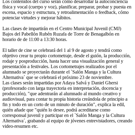
Los contenidos del curso serán cómo desarrollar la autoconciencia
física y vocal (cuerpo y voz), planificar, preparar, probar y puesta en
escena, espacio y estructura, y retroalimentación o feedback, cómo
potenciar virtudes y mejorar hábitos.
Las clases de impartirán en el Centro Municipal Juvenil (CMJ)
Bajos del Pabellón Rubén Ruzafa de Torre de Benagalbón en
horario de de 11:00 a 13:30 horas.
El taller de cine se celebrará del 1 al 9 de agosto y tendrá como
objetivo crear tu propio cortometraje, desde el guión, la producción,
rodaje y posproducción, hasta hacer una visualización general y
presentación a festivales. Los cortometrajes realizados por el
alumnado se proyectarán durante el `Salón Manga y la Cultura
Alternativa´ que se celebrará el próximo 23 de noviembre.
Las clases serán impartidas por Adaya Salvá y Daniel Ghersi
(profesorado con larga trayectoria en interpretación, docencia y
producción), "que adentrarán al alumnado al mundo creativo y
audiovisual, para contar tu propia historia creándola de principio a
fin y todo en un corto de un minuto de duración", explica la edil,
quién añade que "quién lo desee, podrá acreditarse como
corresponsal juvenil y participar en el `Salón Manga y la Cultura
Alternativa´, grabando al equipo de jóvenes entrevistadores, creando
video-resumen etc.