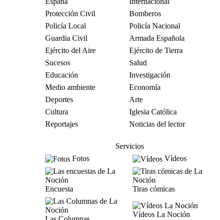
España
Internacional
Protección Civil
Bomberos
Policía Local
Policía Nacional
Guardia Civil
Armada Española
Ejército del Aire
Ejército de Tierra
Sucesos
Salud
Educación
Investigación
Medio ambiente
Economía
Deportes
Arte
Cultura
Iglesia Católica
Reportajes
Noticias del lector
Servicios
Fotos
Vídeos
Encuesta
Tiras cómicas
Vídeos La Noción
Las Columnas