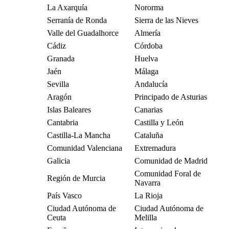
La Axarquía
Nororma
Serranía de Ronda
Sierra de las Nieves
Valle del Guadalhorce
Almería
Cádiz
Córdoba
Granada
Huelva
Jaén
Málaga
Sevilla
Andalucía
Aragón
Principado de Asturias
Islas Baleares
Canarias
Cantabria
Castilla y León
Castilla-La Mancha
Cataluña
Comunidad Valenciana
Extremadura
Galicia
Comunidad de Madrid
Comunidad Foral de
Región de Murcia
Navarra
País Vasco
La Rioja
Ciudad Autónoma de
Ciudad Autónoma de
Ceuta
Melilla