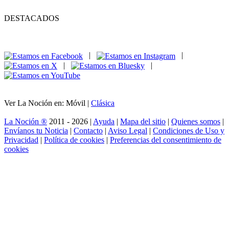
DESTACADOS
|
|
|
|
Ver La Noción en: Móvil |
Clásica
La Noción ®
2011 - 2026 |
Ayuda
|
Mapa del sitio
|
Quienes somos
|
Envíanos tu Noticia
|
Contacto
|
Aviso Legal
|
Condiciones de Uso y
Privacidad
|
Política de cookies
|
Preferencias del consentimiento de
cookies