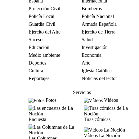
España
Internacional
Protección Civil
Bomberos
Policía Local
Policía Nacional
Guardia Civil
Armada Española
Ejército del Aire
Ejército de Tierra
Sucesos
Salud
Educación
Investigación
Medio ambiente
Economía
Deportes
Arte
Cultura
Iglesia Católica
Reportajes
Noticias del lector
Servicios
Fotos
Vídeos
Encuesta
Tiras cómicas
Vídeos La Noción
Las Columnas