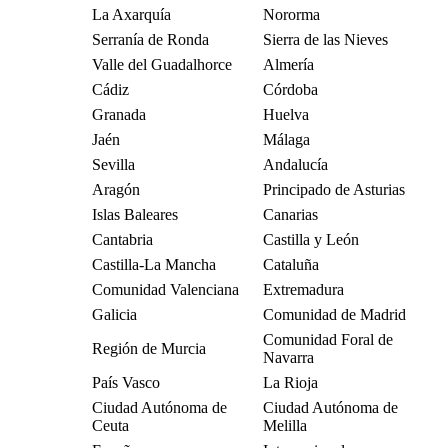
La Axarquía
Nororma
Serranía de Ronda
Sierra de las Nieves
Valle del Guadalhorce
Almería
Cádiz
Córdoba
Granada
Huelva
Jaén
Málaga
Sevilla
Andalucía
Aragón
Principado de Asturias
Islas Baleares
Canarias
Cantabria
Castilla y León
Castilla-La Mancha
Cataluña
Comunidad Valenciana
Extremadura
Galicia
Comunidad de Madrid
Comunidad Foral de
Región de Murcia
Navarra
País Vasco
La Rioja
Ciudad Autónoma de
Ciudad Autónoma de
Ceuta
Melilla