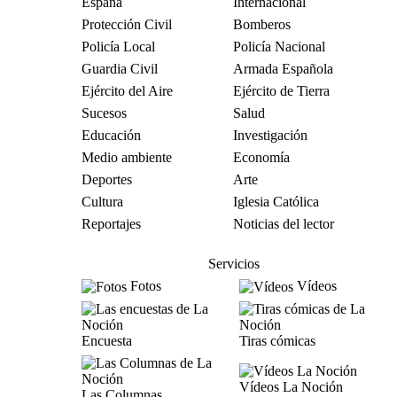
España
Internacional
Protección Civil
Bomberos
Policía Local
Policía Nacional
Guardia Civil
Armada Española
Ejército del Aire
Ejército de Tierra
Sucesos
Salud
Educación
Investigación
Medio ambiente
Economía
Deportes
Arte
Cultura
Iglesia Católica
Reportajes
Noticias del lector
Servicios
Fotos
Vídeos
Encuesta
Tiras cómicas
Vídeos La Noción
Las Columnas