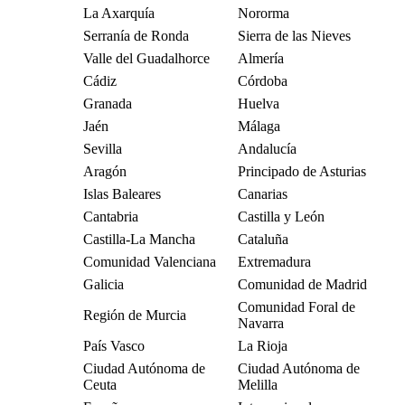
La Axarquía
Nororma
Serranía de Ronda
Sierra de las Nieves
Valle del Guadalhorce
Almería
Cádiz
Córdoba
Granada
Huelva
Jaén
Málaga
Sevilla
Andalucía
Aragón
Principado de Asturias
Islas Baleares
Canarias
Cantabria
Castilla y León
Castilla-La Mancha
Cataluña
Comunidad Valenciana
Extremadura
Galicia
Comunidad de Madrid
Comunidad Foral de
Región de Murcia
Navarra
País Vasco
La Rioja
Ciudad Autónoma de
Ciudad Autónoma de
Ceuta
Melilla