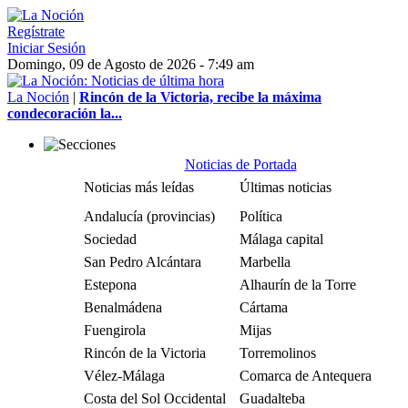
Regístrate
Iniciar Sesión
Domingo, 09 de Agosto de 2026 - 7:49 am
La Noción
|
Rincón de la Victoria, recibe la máxima
condecoración la...
Noticias de Portada
Noticias más leídas
Últimas noticias
Andalucía (provincias)
Política
Sociedad
Málaga capital
San Pedro Alcántara
Marbella
Estepona
Alhaurín de la Torre
Benalmádena
Cártama
Fuengirola
Mijas
Rincón de la Victoria
Torremolinos
Vélez-Málaga
Comarca de Antequera
Costa del Sol Occidental
Guadalteba