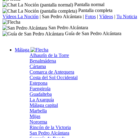
Pantalla normal
Pantalla completa
Vídeos La Noción
|
San Pedro Alcántara
|
Fotos
|
Vídeos
|
Tu Noticia
San Pedro Alcántara
Guía de San Pedro Alcántara
Málaga
Alhaurín de la Torre
Benalmádena
Cártama
Comarca de Antequera
Costa del Sol Occidental
Estepona
Fuengirola
Guadalteba
La Axarquía
Málaga capital
Marbella
Mijas
Nororma
Rincón de la Victoria
San Pedro Alcántara