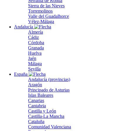
Serranía de Ronda
Sierra de las Nieves
Torremolinos
Valle del Guadalhorce
Vélez-Málaga
Andalucía
Almería
Cádiz
Córdoba
Granada
Huelva
Jaén
Málaga
Sevilla
España
Andalucía (provincias)
Aragón
Principado de Asturias
Islas Baleares
Canarias
Cantabria
Castilla y León
Castilla-La Mancha
Cataluña
Comunidad Valenciana