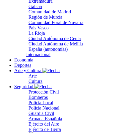
Extremadura
Galicia
Comunidad de Madrid
Región de Murcia
Comunidad Foral de Navarra
País Vasco
La Rioja
Ciudad Autónoma de Ceuta
Ciudad Autónoma de Melilla
España (autonomías)
Internacional
Economía
Deportes
Arte y Cultura
Arte
Cultura
Seguridad
Protección Civil
Bomberos
Policía Local
Policía Nacional
Guardia Civil
Armada Española
Ejército del Aire
Ejército de Tierra