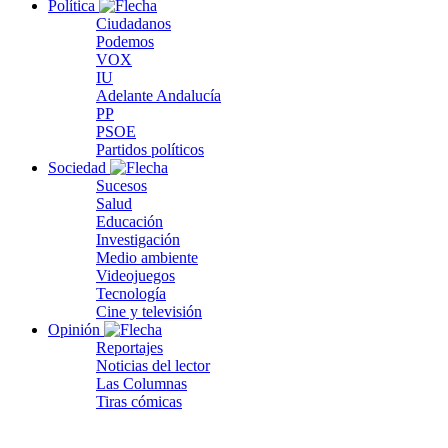
Política
Ciudadanos
Podemos
VOX
IU
Adelante Andalucía
PP
PSOE
Partidos políticos
Sociedad
Sucesos
Salud
Educación
Investigación
Medio ambiente
Videojuegos
Tecnología
Cine y televisión
Opinión
Reportajes
Noticias del lector
Las Columnas
Tiras cómicas