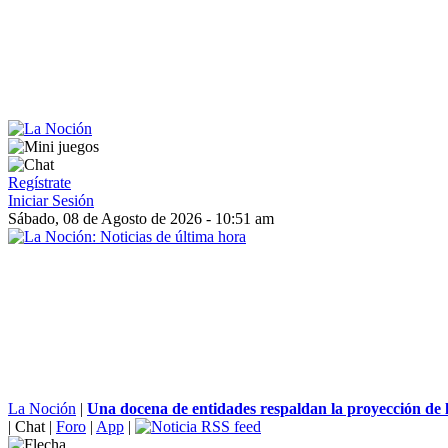
Regístrate
Iniciar Sesión
Sábado, 08 de Agosto de 2026 - 10:51 am
La Noción
|
Una docena de entidades respaldan la proyección de la
|
Chat
|
Foro
|
App
|