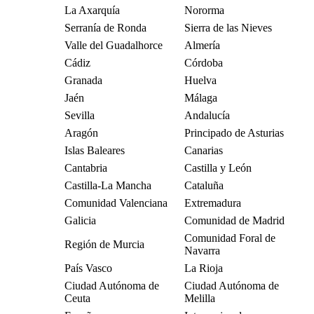
La Axarquía
Nororma
Serranía de Ronda
Sierra de las Nieves
Valle del Guadalhorce
Almería
Cádiz
Córdoba
Granada
Huelva
Jaén
Málaga
Sevilla
Andalucía
Aragón
Principado de Asturias
Islas Baleares
Canarias
Cantabria
Castilla y León
Castilla-La Mancha
Cataluña
Comunidad Valenciana
Extremadura
Galicia
Comunidad de Madrid
Comunidad Foral de
Región de Murcia
Navarra
País Vasco
La Rioja
Ciudad Autónoma de
Ciudad Autónoma de
Ceuta
Melilla