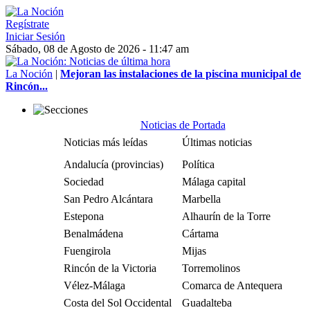
Regístrate
Iniciar Sesión
Sábado, 08 de Agosto de 2026 - 11:47 am
La Noción
|
Mejoran las instalaciones de la piscina municipal de
Rincón...
Noticias de Portada
Noticias más leídas
Últimas noticias
Andalucía (provincias)
Política
Sociedad
Málaga capital
San Pedro Alcántara
Marbella
Estepona
Alhaurín de la Torre
Benalmádena
Cártama
Fuengirola
Mijas
Rincón de la Victoria
Torremolinos
Vélez-Málaga
Comarca de Antequera
Costa del Sol Occidental
Guadalteba