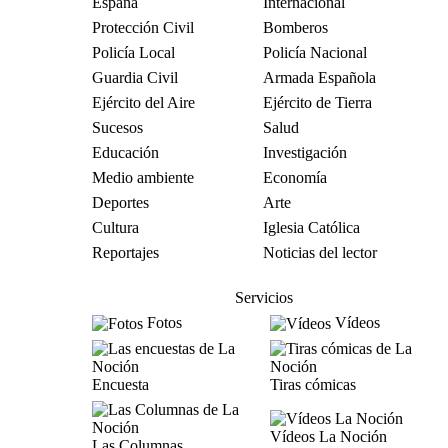
España
Internacional
Protección Civil
Bomberos
Policía Local
Policía Nacional
Guardia Civil
Armada Española
Ejército del Aire
Ejército de Tierra
Sucesos
Salud
Educación
Investigación
Medio ambiente
Economía
Deportes
Arte
Cultura
Iglesia Católica
Reportajes
Noticias del lector
Servicios
Fotos
Vídeos
Encuesta
Tiras cómicas
Vídeos La Noción
Las Columnas