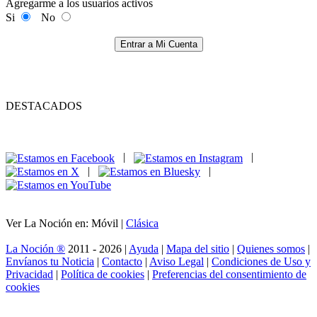
Agregarme a los usuarios activos
Si
No
Entrar a Mi Cuenta
DESTACADOS
|
|
|
|
Ver La Noción en: Móvil |
Clásica
La Noción ®
2011 - 2026 |
Ayuda
|
Mapa del sitio
|
Quienes somos
|
Envíanos tu Noticia
|
Contacto
|
Aviso Legal
|
Condiciones de Uso y
Privacidad
|
Política de cookies
|
Preferencias del consentimiento de
cookies