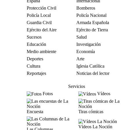
España
Internacional
Protección Civil
Bomberos
Policía Local
Policía Nacional
Guardia Civil
Armada Española
Ejército del Aire
Ejército de Tierra
Sucesos
Salud
Educación
Investigación
Medio ambiente
Economía
Deportes
Arte
Cultura
Iglesia Católica
Reportajes
Noticias del lector
Servicios
Fotos
Vídeos
Encuesta
Tiras cómicas
Vídeos La Noción
Las Columnas