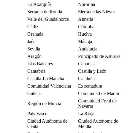
La Axarquía
Nororma
Serranía de Ronda
Sierra de las Nieves
Valle del Guadalhorce
Almería
Cádiz
Córdoba
Granada
Huelva
Jaén
Málaga
Sevilla
Andalucía
Aragón
Principado de Asturias
Islas Baleares
Canarias
Cantabria
Castilla y León
Castilla-La Mancha
Cataluña
Comunidad Valenciana
Extremadura
Galicia
Comunidad de Madrid
Comunidad Foral de
Región de Murcia
Navarra
País Vasco
La Rioja
Ciudad Autónoma de
Ciudad Autónoma de
Ceuta
Melilla