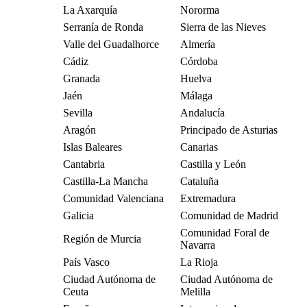
La Axarquía
Nororma
Serranía de Ronda
Sierra de las Nieves
Valle del Guadalhorce
Almería
Cádiz
Córdoba
Granada
Huelva
Jaén
Málaga
Sevilla
Andalucía
Aragón
Principado de Asturias
Islas Baleares
Canarias
Cantabria
Castilla y León
Castilla-La Mancha
Cataluña
Comunidad Valenciana
Extremadura
Galicia
Comunidad de Madrid
Comunidad Foral de
Región de Murcia
Navarra
País Vasco
La Rioja
Ciudad Autónoma de
Ciudad Autónoma de
Ceuta
Melilla