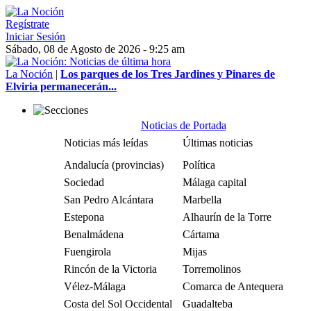
Regístrate
Iniciar Sesión
Sábado, 08 de Agosto de 2026 - 9:25 am
La Noción
|
Los parques de los Tres Jardines y Pinares de
Elviria permanecerán...
Noticias de Portada
Noticias más leídas
Últimas noticias
Andalucía (provincias)
Política
Sociedad
Málaga capital
San Pedro Alcántara
Marbella
Estepona
Alhaurín de la Torre
Benalmádena
Cártama
Fuengirola
Mijas
Rincón de la Victoria
Torremolinos
Vélez-Málaga
Comarca de Antequera
Costa del Sol Occidental
Guadalteba