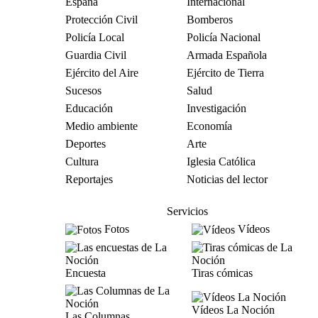
España
Internacional
Protección Civil
Bomberos
Policía Local
Policía Nacional
Guardia Civil
Armada Española
Ejército del Aire
Ejército de Tierra
Sucesos
Salud
Educación
Investigación
Medio ambiente
Economía
Deportes
Arte
Cultura
Iglesia Católica
Reportajes
Noticias del lector
Servicios
Fotos
Vídeos
Encuesta
Tiras cómicas
Vídeos La Noción
Las Columnas