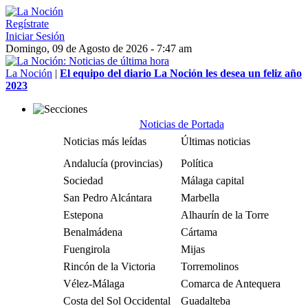
Regístrate
Iniciar Sesión
Domingo, 09 de Agosto de 2026 - 7:47 am
La Noción
|
El equipo del diario La Noción les desea un feliz año
2023
Noticias de Portada
Noticias más leídas
Últimas noticias
Andalucía (provincias)
Política
Sociedad
Málaga capital
San Pedro Alcántara
Marbella
Estepona
Alhaurín de la Torre
Benalmádena
Cártama
Fuengirola
Mijas
Rincón de la Victoria
Torremolinos
Vélez-Málaga
Comarca de Antequera
Costa del Sol Occidental
Guadalteba