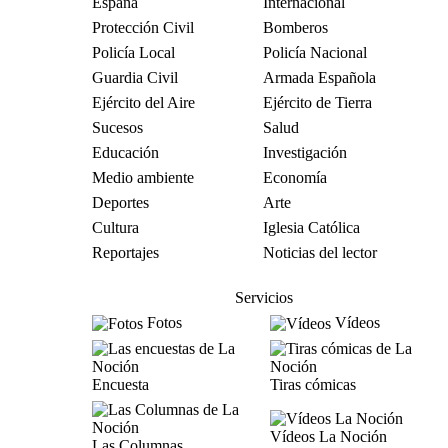
España
Internacional
Protección Civil
Bomberos
Policía Local
Policía Nacional
Guardia Civil
Armada Española
Ejército del Aire
Ejército de Tierra
Sucesos
Salud
Educación
Investigación
Medio ambiente
Economía
Deportes
Arte
Cultura
Iglesia Católica
Reportajes
Noticias del lector
Servicios
Fotos
Vídeos
Encuesta
Tiras cómicas
Vídeos La Noción
Las Columnas