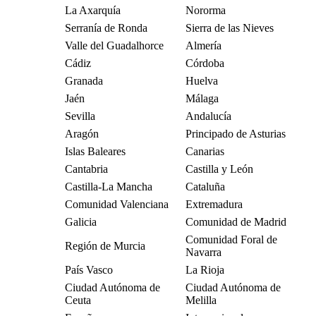
La Axarquía
Nororma
Serranía de Ronda
Sierra de las Nieves
Valle del Guadalhorce
Almería
Cádiz
Córdoba
Granada
Huelva
Jaén
Málaga
Sevilla
Andalucía
Aragón
Principado de Asturias
Islas Baleares
Canarias
Cantabria
Castilla y León
Castilla-La Mancha
Cataluña
Comunidad Valenciana
Extremadura
Galicia
Comunidad de Madrid
Comunidad Foral de
Región de Murcia
Navarra
País Vasco
La Rioja
Ciudad Autónoma de
Ciudad Autónoma de
Ceuta
Melilla