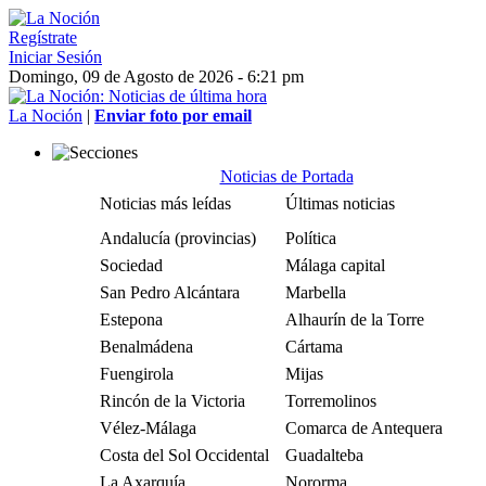
Regístrate
Iniciar Sesión
Domingo, 09 de Agosto de 2026 - 6:21 pm
La Noción
|
Enviar foto por email
Noticias de Portada
Noticias más leídas
Últimas noticias
Andalucía (provincias)
Política
Sociedad
Málaga capital
San Pedro Alcántara
Marbella
Estepona
Alhaurín de la Torre
Benalmádena
Cártama
Fuengirola
Mijas
Rincón de la Victoria
Torremolinos
Vélez-Málaga
Comarca de Antequera
Costa del Sol Occidental
Guadalteba
La Axarquía
Nororma