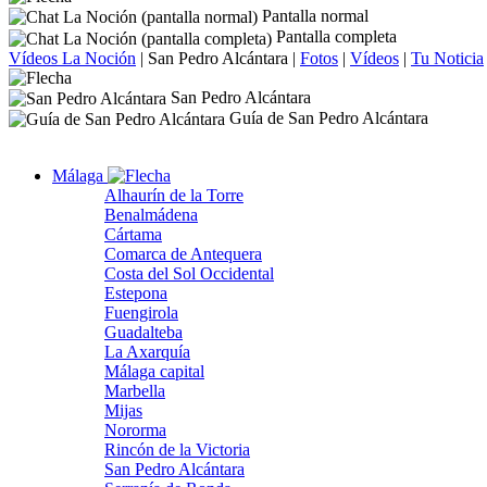
Pantalla normal
Pantalla completa
Vídeos La Noción
|
San Pedro Alcántara
|
Fotos
|
Vídeos
|
Tu Noticia
San Pedro Alcántara
Guía de San Pedro Alcántara
Málaga
Alhaurín de la Torre
Benalmádena
Cártama
Comarca de Antequera
Costa del Sol Occidental
Estepona
Fuengirola
Guadalteba
La Axarquía
Málaga capital
Marbella
Mijas
Nororma
Rincón de la Victoria
San Pedro Alcántara