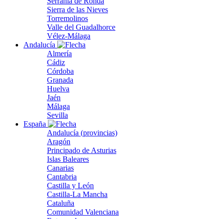
Serranía de Ronda
Sierra de las Nieves
Torremolinos
Valle del Guadalhorce
Vélez-Málaga
Andalucía
Almería
Cádiz
Córdoba
Granada
Huelva
Jaén
Málaga
Sevilla
España
Andalucía (provincias)
Aragón
Principado de Asturias
Islas Baleares
Canarias
Cantabria
Castilla y León
Castilla-La Mancha
Cataluña
Comunidad Valenciana