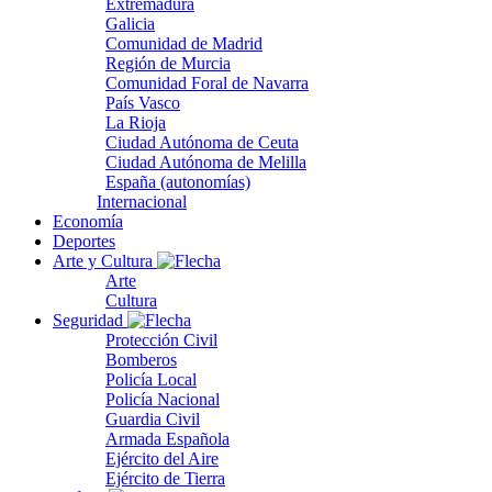
Extremadura
Galicia
Comunidad de Madrid
Región de Murcia
Comunidad Foral de Navarra
País Vasco
La Rioja
Ciudad Autónoma de Ceuta
Ciudad Autónoma de Melilla
España (autonomías)
Internacional
Economía
Deportes
Arte y Cultura
Arte
Cultura
Seguridad
Protección Civil
Bomberos
Policía Local
Policía Nacional
Guardia Civil
Armada Española
Ejército del Aire
Ejército de Tierra