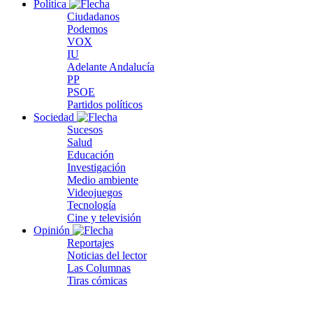
Política
Ciudadanos
Podemos
VOX
IU
Adelante Andalucía
PP
PSOE
Partidos políticos
Sociedad
Sucesos
Salud
Educación
Investigación
Medio ambiente
Videojuegos
Tecnología
Cine y televisión
Opinión
Reportajes
Noticias del lector
Las Columnas
Tiras cómicas