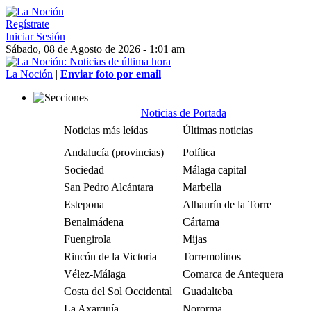
Regístrate
Iniciar Sesión
Sábado, 08 de Agosto de 2026 - 1:01 am
La Noción
|
Enviar foto por email
Noticias de Portada
Noticias más leídas
Últimas noticias
Andalucía (provincias)
Política
Sociedad
Málaga capital
San Pedro Alcántara
Marbella
Estepona
Alhaurín de la Torre
Benalmádena
Cártama
Fuengirola
Mijas
Rincón de la Victoria
Torremolinos
Vélez-Málaga
Comarca de Antequera
Costa del Sol Occidental
Guadalteba
La Axarquía
Nororma