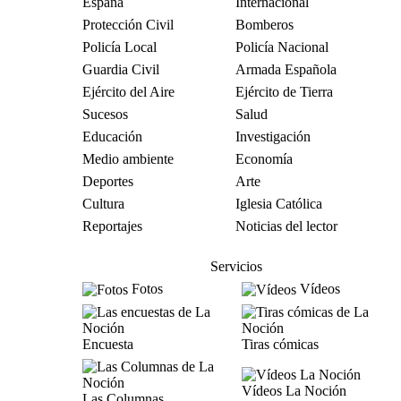
España
Internacional
Protección Civil
Bomberos
Policía Local
Policía Nacional
Guardia Civil
Armada Española
Ejército del Aire
Ejército de Tierra
Sucesos
Salud
Educación
Investigación
Medio ambiente
Economía
Deportes
Arte
Cultura
Iglesia Católica
Reportajes
Noticias del lector
Servicios
Fotos
Vídeos
Encuesta
Tiras cómicas
Vídeos La Noción
Las Columnas