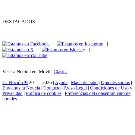
DESTACADOS
|
|
|
|
Ver La Noción en: Móvil |
Clásica
La Noción ®
2011 - 2026 |
Ayuda
|
Mapa del sitio
|
Quienes somos
|
Envíanos tu Noticia
|
Contacto
|
Aviso Legal
|
Condiciones de Uso y
Privacidad
|
Política de cookies
|
Preferencias del consentimiento de
cookies