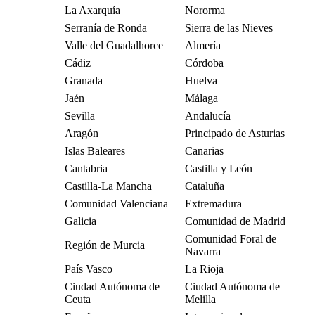
La Axarquía
Nororma
Serranía de Ronda
Sierra de las Nieves
Valle del Guadalhorce
Almería
Cádiz
Córdoba
Granada
Huelva
Jaén
Málaga
Sevilla
Andalucía
Aragón
Principado de Asturias
Islas Baleares
Canarias
Cantabria
Castilla y León
Castilla-La Mancha
Cataluña
Comunidad Valenciana
Extremadura
Galicia
Comunidad de Madrid
Comunidad Foral de
Región de Murcia
Navarra
País Vasco
La Rioja
Ciudad Autónoma de
Ciudad Autónoma de
Ceuta
Melilla