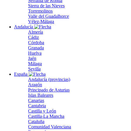
Serranía de Ronda
Sierra de las Nieves
Torremolinos
Valle del Guadalhorce
Vélez-Málaga
Andalucía
Almería
Cádiz
Córdoba
Granada
Huelva
Jaén
Málaga
Sevilla
España
Andalucía (provincias)
Aragón
Principado de Asturias
Islas Baleares
Canarias
Cantabria
Castilla y León
Castilla-La Mancha
Cataluña
Comunidad Valenciana