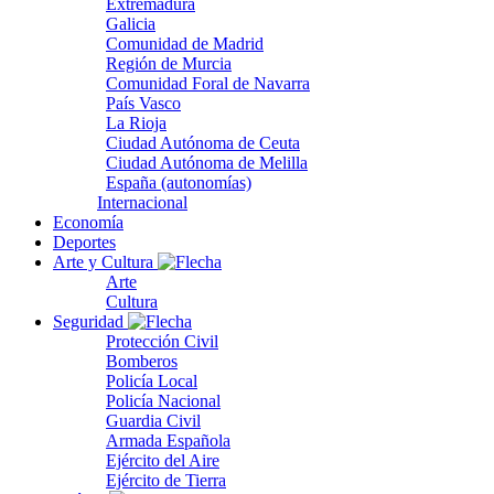
Extremadura
Galicia
Comunidad de Madrid
Región de Murcia
Comunidad Foral de Navarra
País Vasco
La Rioja
Ciudad Autónoma de Ceuta
Ciudad Autónoma de Melilla
España (autonomías)
Internacional
Economía
Deportes
Arte y Cultura
Arte
Cultura
Seguridad
Protección Civil
Bomberos
Policía Local
Policía Nacional
Guardia Civil
Armada Española
Ejército del Aire
Ejército de Tierra