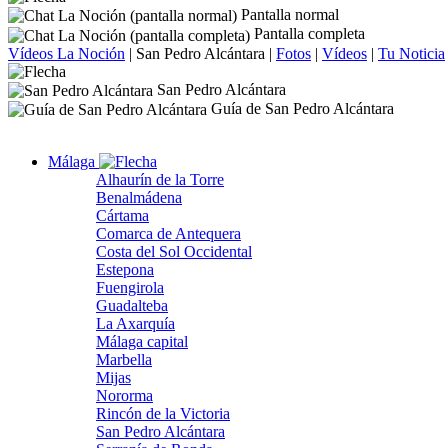
Pantalla normal
Pantalla completa
Vídeos La Noción
|
San Pedro Alcántara
|
Fotos
|
Vídeos
|
Tu Noticia
San Pedro Alcántara
Guía de San Pedro Alcántara
Málaga
Alhaurín de la Torre
Benalmádena
Cártama
Comarca de Antequera
Costa del Sol Occidental
Estepona
Fuengirola
Guadalteba
La Axarquía
Málaga capital
Marbella
Mijas
Nororma
Rincón de la Victoria
San Pedro Alcántara