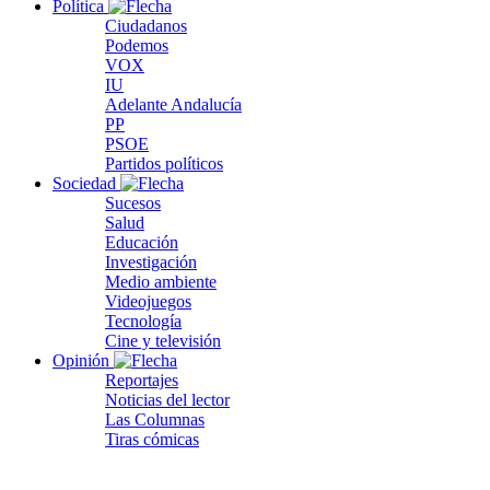
Política
Ciudadanos
Podemos
VOX
IU
Adelante Andalucía
PP
PSOE
Partidos políticos
Sociedad
Sucesos
Salud
Educación
Investigación
Medio ambiente
Videojuegos
Tecnología
Cine y televisión
Opinión
Reportajes
Noticias del lector
Las Columnas
Tiras cómicas