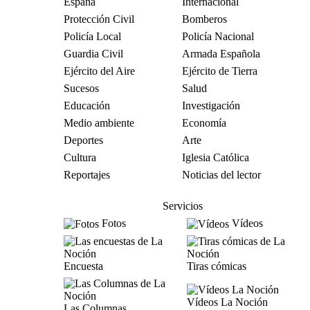
España
Internacional
Protección Civil
Bomberos
Policía Local
Policía Nacional
Guardia Civil
Armada Española
Ejército del Aire
Ejército de Tierra
Sucesos
Salud
Educación
Investigación
Medio ambiente
Economía
Deportes
Arte
Cultura
Iglesia Católica
Reportajes
Noticias del lector
Servicios
Fotos
Vídeos
Encuesta
Tiras cómicas
Vídeos La Noción
Las Columnas