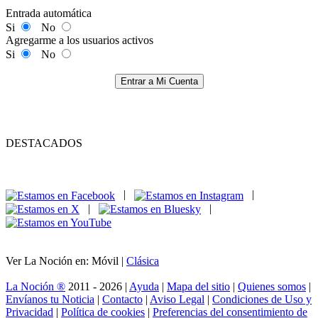
Entrada automática
Si
No
Agregarme a los usuarios activos
Si
No
Entrar a Mi Cuenta
DESTACADOS
|
|
|
|
Ver La Noción en: Móvil |
Clásica
La Noción ®
2011 - 2026 |
Ayuda
|
Mapa del sitio
|
Quienes somos
|
Envíanos tu Noticia
|
Contacto
|
Aviso Legal
|
Condiciones de Uso y
Privacidad
|
Política de cookies
|
Preferencias del consentimiento de