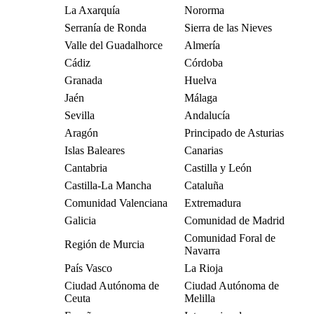
La Axarquía
Nororma
Serranía de Ronda
Sierra de las Nieves
Valle del Guadalhorce
Almería
Cádiz
Córdoba
Granada
Huelva
Jaén
Málaga
Sevilla
Andalucía
Aragón
Principado de Asturias
Islas Baleares
Canarias
Cantabria
Castilla y León
Castilla-La Mancha
Cataluña
Comunidad Valenciana
Extremadura
Galicia
Comunidad de Madrid
Comunidad Foral de
Región de Murcia
Navarra
País Vasco
La Rioja
Ciudad Autónoma de
Ciudad Autónoma de
Ceuta
Melilla