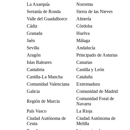
La Axarquía
Nororma
Serranía de Ronda
Sierra de las Nieves
Valle del Guadalhorce
Almería
Cádiz
Córdoba
Granada
Huelva
Jaén
Málaga
Sevilla
Andalucía
Aragón
Principado de Asturias
Islas Baleares
Canarias
Cantabria
Castilla y León
Castilla-La Mancha
Cataluña
Comunidad Valenciana
Extremadura
Galicia
Comunidad de Madrid
Comunidad Foral de
Región de Murcia
Navarra
País Vasco
La Rioja
Ciudad Autónoma de
Ciudad Autónoma de
Ceuta
Melilla