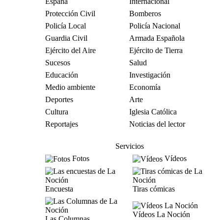
España
Internacional
Protección Civil
Bomberos
Policía Local
Policía Nacional
Guardia Civil
Armada Española
Ejército del Aire
Ejército de Tierra
Sucesos
Salud
Educación
Investigación
Medio ambiente
Economía
Deportes
Arte
Cultura
Iglesia Católica
Reportajes
Noticias del lector
Servicios
Fotos
Vídeos
Encuesta
Tiras cómicas
Vídeos La Noción
Las Columnas