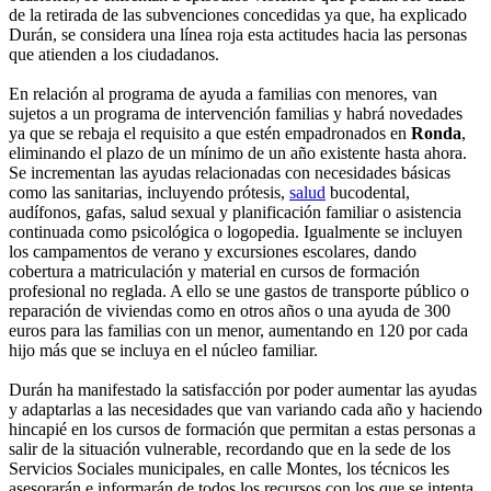
de la retirada de las subvenciones concedidas ya que, ha explicado
Durán, se considera una línea roja esta actitudes hacia las personas
que atienden a los ciudadanos.
En relación al programa de ayuda a familias con menores, van
sujetos a un programa de intervención familias y habrá novedades
ya que se rebaja el requisito a que estén empadronados en
Ronda
,
eliminando el plazo de un mínimo de un año existente hasta ahora.
Se incrementan las ayudas relacionadas con necesidades básicas
como las sanitarias, incluyendo prótesis,
salud
bucodental,
audífonos, gafas, salud sexual y planificación familiar o asistencia
continuada como psicológica o logopedia. Igualmente se incluyen
los campamentos de verano y excursiones escolares, dando
cobertura a matriculación y material en cursos de formación
profesional no reglada. A ello se une gastos de transporte público o
reparación de viviendas como en otros años o una ayuda de 300
euros para las familias con un menor, aumentando en 120 por cada
hijo más que se incluya en el núcleo familiar.
Durán ha manifestado la satisfacción por poder aumentar las ayudas
y adaptarlas a las necesidades que van variando cada año y haciendo
hincapié en los cursos de formación que permitan a estas personas a
salir de la situación vulnerable, recordando que en la sede de los
Servicios Sociales municipales, en calle Montes, los técnicos les
asesorarán e informarán de todos los recursos con los que se intenta