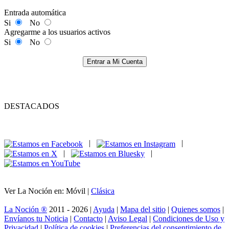
Entrada automática
Si
No
Agregarme a los usuarios activos
Si
No
Entrar a Mi Cuenta
DESTACADOS
|
|
|
|
Ver La Noción en: Móvil |
Clásica
La Noción ®
2011 - 2026 |
Ayuda
|
Mapa del sitio
|
Quienes somos
|
Envíanos tu Noticia
|
Contacto
|
Aviso Legal
|
Condiciones de Uso y
Privacidad
|
Política de cookies
|
Preferencias del consentimiento de