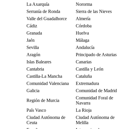
La Axarquía
Nororma
Serranía de Ronda
Sierra de las Nieves
Valle del Guadalhorce
Almería
Cádiz
Córdoba
Granada
Huelva
Jaén
Málaga
Sevilla
Andalucía
Aragón
Principado de Asturias
Islas Baleares
Canarias
Cantabria
Castilla y León
Castilla-La Mancha
Cataluña
Comunidad Valenciana
Extremadura
Galicia
Comunidad de Madrid
Comunidad Foral de
Región de Murcia
Navarra
País Vasco
La Rioja
Ciudad Autónoma de
Ciudad Autónoma de
Ceuta
Melilla