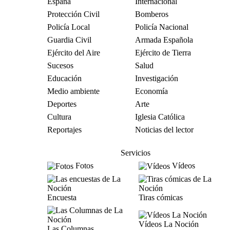
España
Internacional
Protección Civil
Bomberos
Policía Local
Policía Nacional
Guardia Civil
Armada Española
Ejército del Aire
Ejército de Tierra
Sucesos
Salud
Educación
Investigación
Medio ambiente
Economía
Deportes
Arte
Cultura
Iglesia Católica
Reportajes
Noticias del lector
Servicios
Fotos
Vídeos
Encuesta
Tiras cómicas
Vídeos La Noción
Las Columnas