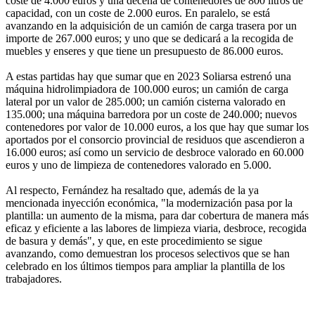
coste de 4.000 euros y una decena de contenedores de 800 litros de
capacidad, con un coste de 2.000 euros. En paralelo, se está
avanzando en la adquisición de un camión de carga trasera por un
importe de 267.000 euros; y uno que se dedicará a la recogida de
muebles y enseres y que tiene un presupuesto de 86.000 euros.
A estas partidas hay que sumar que en 2023 Soliarsa estrenó una
máquina hidrolimpiadora de 100.000 euros; un camión de carga
lateral por un valor de 285.000; un camión cisterna valorado en
135.000; una máquina barredora por un coste de 240.000; nuevos
contenedores por valor de 10.000 euros, a los que hay que sumar los
aportados por el consorcio provincial de residuos que ascendieron a
16.000 euros; así como un servicio de desbroce valorado en 60.000
euros y uno de limpieza de contenedores valorado en 5.000.
Al respecto, Fernández ha resaltado que, además de la ya
mencionada inyección económica, "la modernización pasa por la
plantilla: un aumento de la misma, para dar cobertura de manera más
eficaz y eficiente a las labores de limpieza viaria, desbroce, recogida
de basura y demás", y que, en este procedimiento se sigue
avanzando, como demuestran los procesos selectivos que se han
celebrado en los últimos tiempos para ampliar la plantilla de los
trabajadores.