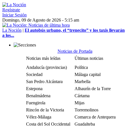
Regístrate
Iniciar Sesión
Domingo, 09 de Agosto de 2026 - 5:15 am
La Noción
|
El autobús urbano, el “trenecito” y los taxis llevarán
a los...
Noticias de Portada
Noticias más leídas
Últimas noticias
Andalucía (provincias)
Política
Sociedad
Málaga capital
San Pedro Alcántara
Marbella
Estepona
Alhaurín de la Torre
Benalmádena
Cártama
Fuengirola
Mijas
Rincón de la Victoria
Torremolinos
Vélez-Málaga
Comarca de Antequera
Costa del Sol Occidental
Guadalteba