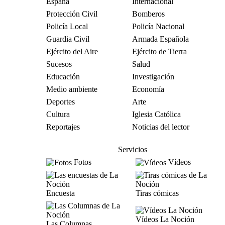
España
Internacional
Protección Civil
Bomberos
Policía Local
Policía Nacional
Guardia Civil
Armada Española
Ejército del Aire
Ejército de Tierra
Sucesos
Salud
Educación
Investigación
Medio ambiente
Economía
Deportes
Arte
Cultura
Iglesia Católica
Reportajes
Noticias del lector
Servicios
Fotos
Vídeos
Encuesta
Tiras cómicas
Vídeos La Noción
Las Columnas