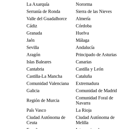
La Axarquía
Nororma
Serranía de Ronda
Sierra de las Nieves
Valle del Guadalhorce
Almería
Cádiz
Córdoba
Granada
Huelva
Jaén
Málaga
Sevilla
Andalucía
Aragón
Principado de Asturias
Islas Baleares
Canarias
Cantabria
Castilla y León
Castilla-La Mancha
Cataluña
Comunidad Valenciana
Extremadura
Galicia
Comunidad de Madrid
Comunidad Foral de
Región de Murcia
Navarra
País Vasco
La Rioja
Ciudad Autónoma de
Ciudad Autónoma de
Ceuta
Melilla