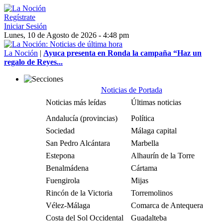
Regístrate
Iniciar Sesión
Lunes, 10 de Agosto de 2026 - 4:48 pm
La Noción
|
Ayuca presenta en Ronda la campaña “Haz un
regalo de Reyes...
Noticias de Portada
Noticias más leídas
Últimas noticias
Andalucía (provincias)
Política
Sociedad
Málaga capital
San Pedro Alcántara
Marbella
Estepona
Alhaurín de la Torre
Benalmádena
Cártama
Fuengirola
Mijas
Rincón de la Victoria
Torremolinos
Vélez-Málaga
Comarca de Antequera
Costa del Sol Occidental
Guadalteba