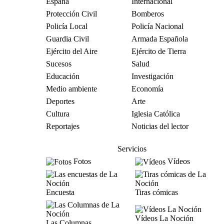
España
Internacional
Protección Civil
Bomberos
Policía Local
Policía Nacional
Guardia Civil
Armada Española
Ejército del Aire
Ejército de Tierra
Sucesos
Salud
Educación
Investigación
Medio ambiente
Economía
Deportes
Arte
Cultura
Iglesia Católica
Reportajes
Noticias del lector
Servicios
Fotos
Vídeos
Encuesta
Tiras cómicas
Vídeos La Noción
Las Columnas