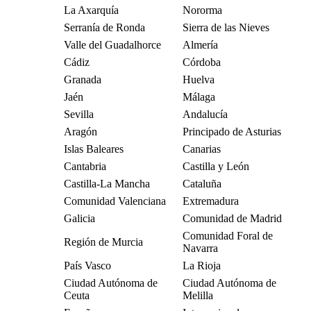
La Axarquía
Nororma
Serranía de Ronda
Sierra de las Nieves
Valle del Guadalhorce
Almería
Cádiz
Córdoba
Granada
Huelva
Jaén
Málaga
Sevilla
Andalucía
Aragón
Principado de Asturias
Islas Baleares
Canarias
Cantabria
Castilla y León
Castilla-La Mancha
Cataluña
Comunidad Valenciana
Extremadura
Galicia
Comunidad de Madrid
Comunidad Foral de
Región de Murcia
Navarra
País Vasco
La Rioja
Ciudad Autónoma de
Ciudad Autónoma de
Ceuta
Melilla