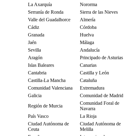
La Axarquía
Nororma
Serranía de Ronda
Sierra de las Nieves
Valle del Guadalhorce
Almería
Cádiz
Córdoba
Granada
Huelva
Jaén
Málaga
Sevilla
Andalucía
Aragón
Principado de Asturias
Islas Baleares
Canarias
Cantabria
Castilla y León
Castilla-La Mancha
Cataluña
Comunidad Valenciana
Extremadura
Galicia
Comunidad de Madrid
Comunidad Foral de
Región de Murcia
Navarra
País Vasco
La Rioja
Ciudad Autónoma de
Ciudad Autónoma de
Ceuta
Melilla