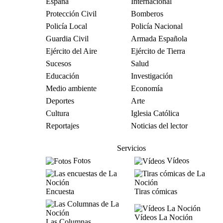
España
Internacional
Protección Civil
Bomberos
Policía Local
Policía Nacional
Guardia Civil
Armada Española
Ejército del Aire
Ejército de Tierra
Sucesos
Salud
Educación
Investigación
Medio ambiente
Economía
Deportes
Arte
Cultura
Iglesia Católica
Reportajes
Noticias del lector
Servicios
Fotos
Vídeos
Encuesta
Tiras cómicas
Vídeos La Noción
Las Columnas