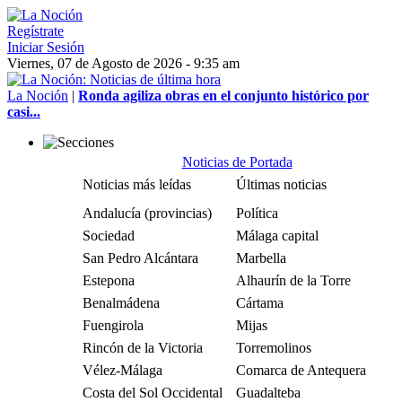
Regístrate
Iniciar Sesión
Viernes, 07 de Agosto de 2026 - 9:35 am
La Noción
|
Ronda agiliza obras en el conjunto histórico por
casi...
Noticias de Portada
Noticias más leídas
Últimas noticias
Andalucía (provincias)
Política
Sociedad
Málaga capital
San Pedro Alcántara
Marbella
Estepona
Alhaurín de la Torre
Benalmádena
Cártama
Fuengirola
Mijas
Rincón de la Victoria
Torremolinos
Vélez-Málaga
Comarca de Antequera
Costa del Sol Occidental
Guadalteba