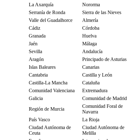
La Axarquía
Nororma
Serranía de Ronda
Sierra de las Nieves
Valle del Guadalhorce
Almería
Cádiz
Córdoba
Granada
Huelva
Jaén
Málaga
Sevilla
Andalucía
Aragón
Principado de Asturias
Islas Baleares
Canarias
Cantabria
Castilla y León
Castilla-La Mancha
Cataluña
Comunidad Valenciana
Extremadura
Galicia
Comunidad de Madrid
Comunidad Foral de
Región de Murcia
Navarra
País Vasco
La Rioja
Ciudad Autónoma de
Ciudad Autónoma de
Ceuta
Melilla