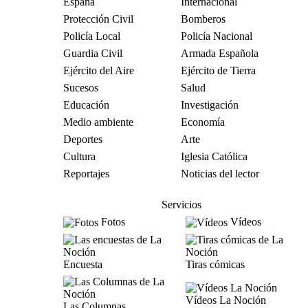
España
Internacional
Protección Civil
Bomberos
Policía Local
Policía Nacional
Guardia Civil
Armada Española
Ejército del Aire
Ejército de Tierra
Sucesos
Salud
Educación
Investigación
Medio ambiente
Economía
Deportes
Arte
Cultura
Iglesia Católica
Reportajes
Noticias del lector
Servicios
Fotos
Vídeos
Encuesta
Tiras cómicas
Vídeos La Noción
Las Columnas