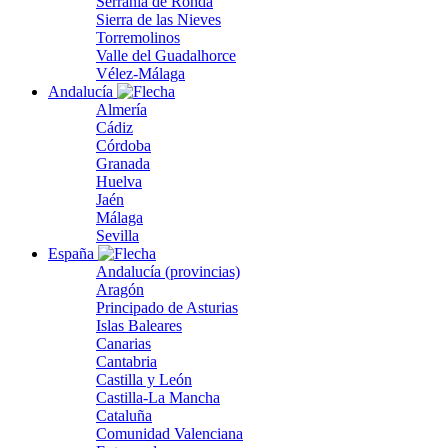
Serranía de Ronda
Sierra de las Nieves
Torremolinos
Valle del Guadalhorce
Vélez-Málaga
Andalucía
Almería
Cádiz
Córdoba
Granada
Huelva
Jaén
Málaga
Sevilla
España
Andalucía (provincias)
Aragón
Principado de Asturias
Islas Baleares
Canarias
Cantabria
Castilla y León
Castilla-La Mancha
Cataluña
Comunidad Valenciana