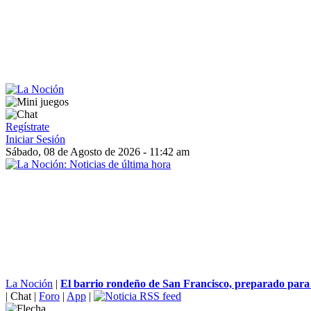
Regístrate
Iniciar Sesión
Sábado, 08 de Agosto de 2026 - 11:42 am
La Noción
|
El barrio rondeño de San Francisco, preparado para v
|
Chat
|
Foro
|
App
|