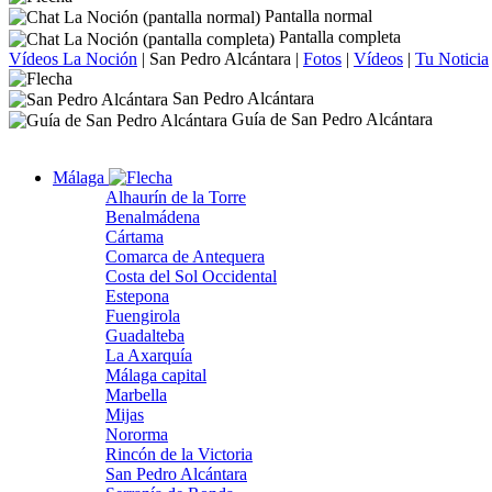
Pantalla normal
Pantalla completa
Vídeos La Noción
|
San Pedro Alcántara
|
Fotos
|
Vídeos
|
Tu Noticia
San Pedro Alcántara
Guía de San Pedro Alcántara
Málaga
Alhaurín de la Torre
Benalmádena
Cártama
Comarca de Antequera
Costa del Sol Occidental
Estepona
Fuengirola
Guadalteba
La Axarquía
Málaga capital
Marbella
Mijas
Nororma
Rincón de la Victoria
San Pedro Alcántara