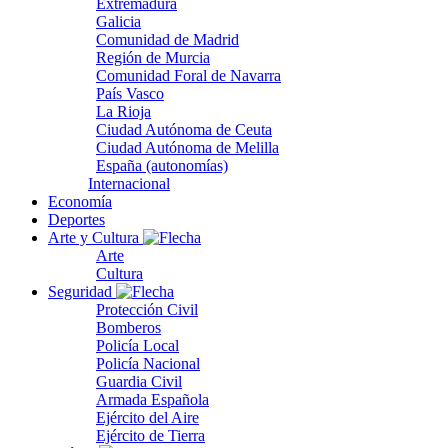
Extremadura
Galicia
Comunidad de Madrid
Región de Murcia
Comunidad Foral de Navarra
País Vasco
La Rioja
Ciudad Autónoma de Ceuta
Ciudad Autónoma de Melilla
España (autonomías)
Internacional
Economía
Deportes
Arte y Cultura
Arte
Cultura
Seguridad
Protección Civil
Bomberos
Policía Local
Policía Nacional
Guardia Civil
Armada Española
Ejército del Aire
Ejército de Tierra