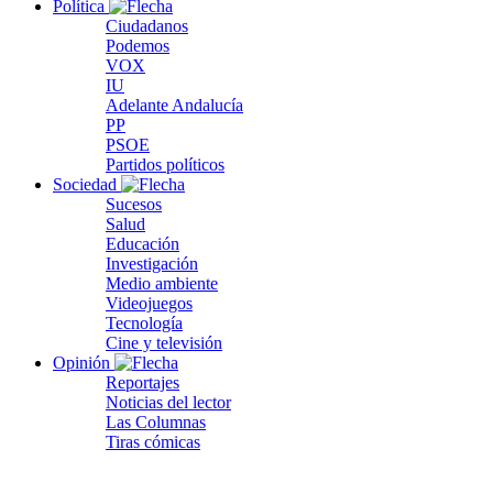
Política
Ciudadanos
Podemos
VOX
IU
Adelante Andalucía
PP
PSOE
Partidos políticos
Sociedad
Sucesos
Salud
Educación
Investigación
Medio ambiente
Videojuegos
Tecnología
Cine y televisión
Opinión
Reportajes
Noticias del lector
Las Columnas
Tiras cómicas