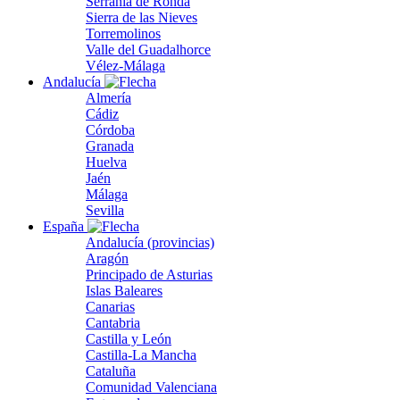
Serranía de Ronda
Sierra de las Nieves
Torremolinos
Valle del Guadalhorce
Vélez-Málaga
Andalucía
Almería
Cádiz
Córdoba
Granada
Huelva
Jaén
Málaga
Sevilla
España
Andalucía (provincias)
Aragón
Principado de Asturias
Islas Baleares
Canarias
Cantabria
Castilla y León
Castilla-La Mancha
Cataluña
Comunidad Valenciana