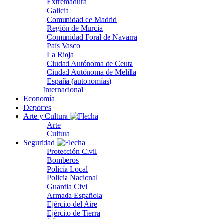
Extremadura
Galicia
Comunidad de Madrid
Región de Murcia
Comunidad Foral de Navarra
País Vasco
La Rioja
Ciudad Autónoma de Ceuta
Ciudad Autónoma de Melilla
España (autonomías)
Internacional
Economía
Deportes
Arte y Cultura
Arte
Cultura
Seguridad
Protección Civil
Bomberos
Policía Local
Policía Nacional
Guardia Civil
Armada Española
Ejército del Aire
Ejército de Tierra