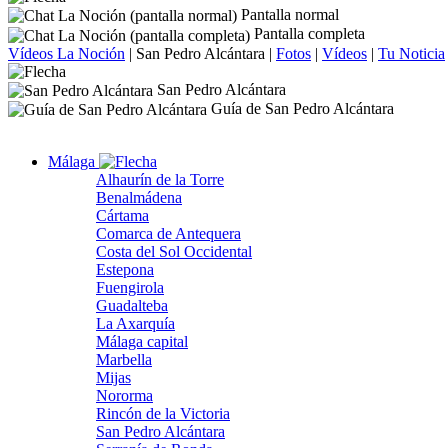
Pantalla normal
Pantalla completa
Vídeos La Noción
|
San Pedro Alcántara
|
Fotos
|
Vídeos
|
Tu Noticia
San Pedro Alcántara
Guía de San Pedro Alcántara
Málaga
Alhaurín de la Torre
Benalmádena
Cártama
Comarca de Antequera
Costa del Sol Occidental
Estepona
Fuengirola
Guadalteba
La Axarquía
Málaga capital
Marbella
Mijas
Nororma
Rincón de la Victoria
San Pedro Alcántara