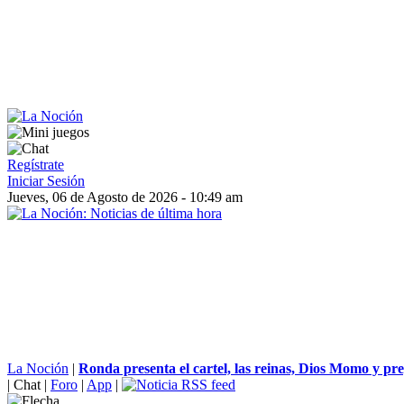
Regístrate
Iniciar Sesión
Jueves, 06 de Agosto de 2026 - 10:49 am
La Noción
|
Ronda presenta el cartel, las reinas, Dios Momo y pre
|
Chat
|
Foro
|
App
|