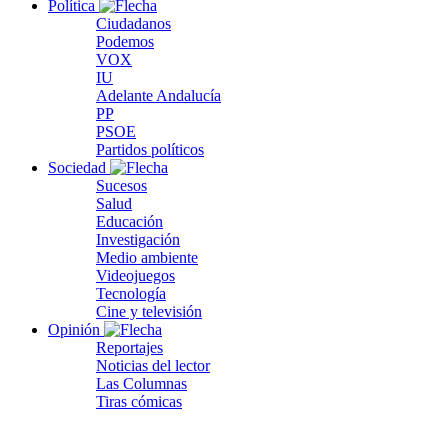
Política
Ciudadanos
Podemos
VOX
IU
Adelante Andalucía
PP
PSOE
Partidos políticos
Sociedad
Sucesos
Salud
Educación
Investigación
Medio ambiente
Videojuegos
Tecnología
Cine y televisión
Opinión
Reportajes
Noticias del lector
Las Columnas
Tiras cómicas