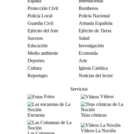
España
Internacional
Protección Civil
Bomberos
Policía Local
Policía Nacional
Guardia Civil
Armada Española
Ejército del Aire
Ejército de Tierra
Sucesos
Salud
Educación
Investigación
Medio ambiente
Economía
Deportes
Arte
Cultura
Iglesia Católica
Reportajes
Noticias del lector
Servicios
Fotos
Vídeos
Encuesta
Tiras cómicas
Vídeos La Noción
Las Columnas