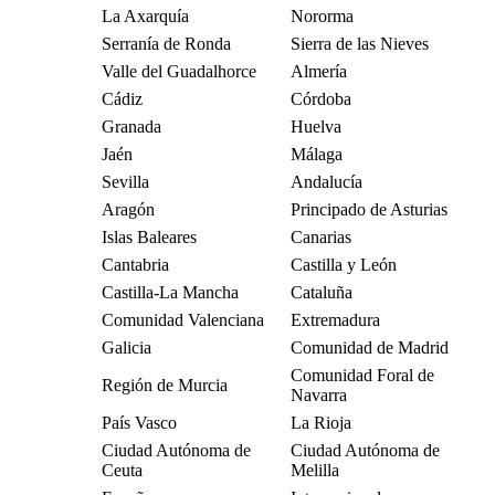
La Axarquía
Nororma
Serranía de Ronda
Sierra de las Nieves
Valle del Guadalhorce
Almería
Cádiz
Córdoba
Granada
Huelva
Jaén
Málaga
Sevilla
Andalucía
Aragón
Principado de Asturias
Islas Baleares
Canarias
Cantabria
Castilla y León
Castilla-La Mancha
Cataluña
Comunidad Valenciana
Extremadura
Galicia
Comunidad de Madrid
Comunidad Foral de
Región de Murcia
Navarra
País Vasco
La Rioja
Ciudad Autónoma de
Ciudad Autónoma de
Ceuta
Melilla