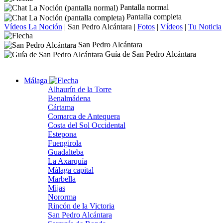
Pantalla normal
Pantalla completa
Vídeos La Noción
|
San Pedro Alcántara
|
Fotos
|
Vídeos
|
Tu Noticia
San Pedro Alcántara
Guía de San Pedro Alcántara
Málaga
Alhaurín de la Torre
Benalmádena
Cártama
Comarca de Antequera
Costa del Sol Occidental
Estepona
Fuengirola
Guadalteba
La Axarquía
Málaga capital
Marbella
Mijas
Nororma
Rincón de la Victoria
San Pedro Alcántara