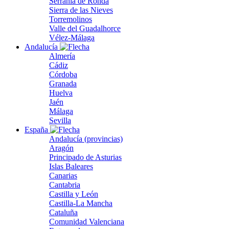
Serranía de Ronda
Sierra de las Nieves
Torremolinos
Valle del Guadalhorce
Vélez-Málaga
Andalucía
Almería
Cádiz
Córdoba
Granada
Huelva
Jaén
Málaga
Sevilla
España
Andalucía (provincias)
Aragón
Principado de Asturias
Islas Baleares
Canarias
Cantabria
Castilla y León
Castilla-La Mancha
Cataluña
Comunidad Valenciana