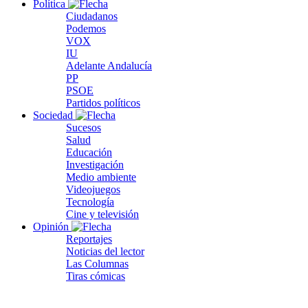
Política
Ciudadanos
Podemos
VOX
IU
Adelante Andalucía
PP
PSOE
Partidos políticos
Sociedad
Sucesos
Salud
Educación
Investigación
Medio ambiente
Videojuegos
Tecnología
Cine y televisión
Opinión
Reportajes
Noticias del lector
Las Columnas
Tiras cómicas