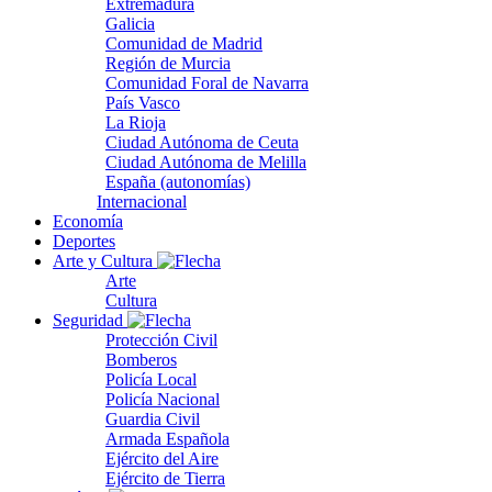
Extremadura
Galicia
Comunidad de Madrid
Región de Murcia
Comunidad Foral de Navarra
País Vasco
La Rioja
Ciudad Autónoma de Ceuta
Ciudad Autónoma de Melilla
España (autonomías)
Internacional
Economía
Deportes
Arte y Cultura
Arte
Cultura
Seguridad
Protección Civil
Bomberos
Policía Local
Policía Nacional
Guardia Civil
Armada Española
Ejército del Aire
Ejército de Tierra