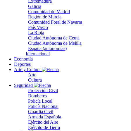
Extremadura
Galicia
Comunidad de Madrid
Región de Murcia
Comunidad Foral de Navarra
País Vasco
La Rioja
Ciudad Autónoma de Ceuta
Ciudad Autónoma de Melilla
España (autonomías)
Internacional
Economía
Deportes
Arte y Cultura
Arte
Cultura
Seguridad
Protección Civil
Bomberos
Policía Local
Policía Nacional
Guardia Civil
Armada Española
Ejército del Aire
Ejército de Tierra