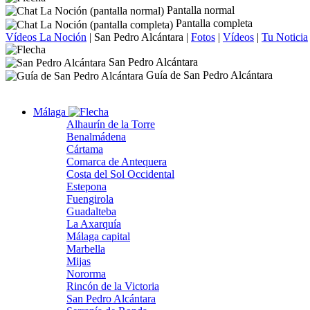
Pantalla normal
Pantalla completa
Vídeos La Noción
|
San Pedro Alcántara
|
Fotos
|
Vídeos
|
Tu Noticia
San Pedro Alcántara
Guía de San Pedro Alcántara
Málaga
Alhaurín de la Torre
Benalmádena
Cártama
Comarca de Antequera
Costa del Sol Occidental
Estepona
Fuengirola
Guadalteba
La Axarquía
Málaga capital
Marbella
Mijas
Nororma
Rincón de la Victoria
San Pedro Alcántara