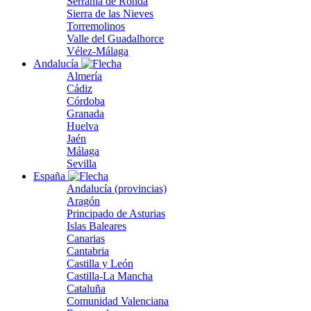
Serranía de Ronda
Sierra de las Nieves
Torremolinos
Valle del Guadalhorce
Vélez-Málaga
Andalucía
Almería
Cádiz
Córdoba
Granada
Huelva
Jaén
Málaga
Sevilla
España
Andalucía (provincias)
Aragón
Principado de Asturias
Islas Baleares
Canarias
Cantabria
Castilla y León
Castilla-La Mancha
Cataluña
Comunidad Valenciana