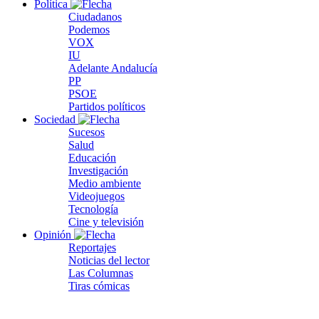
Política
Ciudadanos
Podemos
VOX
IU
Adelante Andalucía
PP
PSOE
Partidos políticos
Sociedad
Sucesos
Salud
Educación
Investigación
Medio ambiente
Videojuegos
Tecnología
Cine y televisión
Opinión
Reportajes
Noticias del lector
Las Columnas
Tiras cómicas