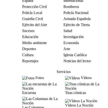
España
Internacional
Protección Civil
Bomberos
Policía Local
Policía Nacional
Guardia Civil
Armada Española
Ejército del Aire
Ejército de Tierra
Sucesos
Salud
Educación
Investigación
Medio ambiente
Economía
Deportes
Arte
Cultura
Iglesia Católica
Reportajes
Noticias del lector
Servicios
Fotos
Vídeos
Encuesta
Tiras cómicas
Vídeos La Noción
Las Columnas