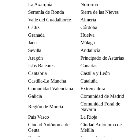
La Axarquía
Nororma
Serranía de Ronda
Sierra de las Nieves
Valle del Guadalhorce
Almería
Cádiz
Córdoba
Granada
Huelva
Jaén
Málaga
Sevilla
Andalucía
Aragón
Principado de Asturias
Islas Baleares
Canarias
Cantabria
Castilla y León
Castilla-La Mancha
Cataluña
Comunidad Valenciana
Extremadura
Galicia
Comunidad de Madrid
Comunidad Foral de
Región de Murcia
Navarra
País Vasco
La Rioja
Ciudad Autónoma de
Ciudad Autónoma de
Ceuta
Melilla