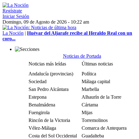
Regístrate
Iniciar Sesión
Domingo, 09 de Agosto de 2026 - 10:22 am
La Noción
|
Huévar del Aljarafe recibe al Heraldo Real con un
coro...
Noticias de Portada
Noticias más leídas
Últimas noticias
Andalucía (provincias)
Política
Sociedad
Málaga capital
San Pedro Alcántara
Marbella
Estepona
Alhaurín de la Torre
Benalmádena
Cártama
Fuengirola
Mijas
Rincón de la Victoria
Torremolinos
Vélez-Málaga
Comarca de Antequera
Costa del Sol Occidental
Guadalteba