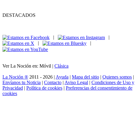
DESTACADOS
|
|
|
|
Ver La Noción en: Móvil |
Clásica
La Noción ®
2011 - 2026 |
Ayuda
|
Mapa del sitio
|
Quienes somos
|
Envíanos tu Noticia
|
Contacto
|
Aviso Legal
|
Condiciones de Uso y
Privacidad
|
Política de cookies
|
Preferencias del consentimiento de
cookies