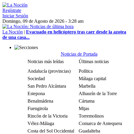
Regístrate
Iniciar Sesión
Domingo, 09 de Agosto de 2026 - 3:28 am
La Noción
|
Evacuado en helicóptero tras caer desde la azotea
de una casa...
Noticias de Portada
Noticias más leídas
Últimas noticias
Andalucía (provincias)
Política
Sociedad
Málaga capital
San Pedro Alcántara
Marbella
Estepona
Alhaurín de la Torre
Benalmádena
Cártama
Fuengirola
Mijas
Rincón de la Victoria
Torremolinos
Vélez-Málaga
Comarca de Antequera
Costa del Sol Occidental
Guadalteba