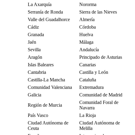
La Axarquía
Nororma
Serranía de Ronda
Sierra de las Nieves
Valle del Guadalhorce
Almería
Cádiz
Córdoba
Granada
Huelva
Jaén
Málaga
Sevilla
Andalucía
Aragón
Principado de Asturias
Islas Baleares
Canarias
Cantabria
Castilla y León
Castilla-La Mancha
Cataluña
Comunidad Valenciana
Extremadura
Galicia
Comunidad de Madrid
Comunidad Foral de
Región de Murcia
Navarra
País Vasco
La Rioja
Ciudad Autónoma de
Ciudad Autónoma de
Ceuta
Melilla