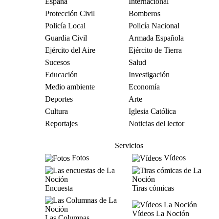
España
Internacional
Protección Civil
Bomberos
Policía Local
Policía Nacional
Guardia Civil
Armada Española
Ejército del Aire
Ejército de Tierra
Sucesos
Salud
Educación
Investigación
Medio ambiente
Economía
Deportes
Arte
Cultura
Iglesia Católica
Reportajes
Noticias del lector
Servicios
Fotos
Vídeos
Encuesta
Tiras cómicas
Vídeos La Noción
Las Columnas