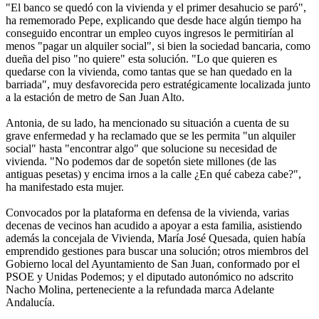
"El banco se quedó con la vivienda y el primer desahucio se paró",
ha rememorado Pepe, explicando que desde hace algún tiempo ha
conseguido encontrar un empleo cuyos ingresos le permitirían al
menos "pagar un alquiler social", si bien la sociedad bancaria, como
dueña del piso "no quiere" esta solución. "Lo que quieren es
quedarse con la vivienda, como tantas que se han quedado en la
barriada", muy desfavorecida pero estratégicamente localizada junto
a la estación de metro de San Juan Alto.
Antonia, de su lado, ha mencionado su situación a cuenta de su
grave enfermedad y ha reclamado que se les permita "un alquiler
social" hasta "encontrar algo" que solucione su necesidad de
vivienda. "No podemos dar de sopetón siete millones (de las
antiguas pesetas) y encima irnos a la calle ¿En qué cabeza cabe?",
ha manifestado esta mujer.
Convocados por la plataforma en defensa de la vivienda, varias
decenas de vecinos han acudido a apoyar a esta familia, asistiendo
además la concejala de Vivienda, María José Quesada, quien había
emprendido gestiones para buscar una solución; otros miembros del
Gobierno local del Ayuntamiento de San Juan, conformado por el
PSOE y Unidas Podemos; y el diputado autonómico no adscrito
Nacho Molina, perteneciente a la refundada marca Adelante
Andalucía.