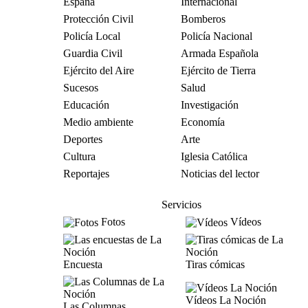
España
Internacional
Protección Civil
Bomberos
Policía Local
Policía Nacional
Guardia Civil
Armada Española
Ejército del Aire
Ejército de Tierra
Sucesos
Salud
Educación
Investigación
Medio ambiente
Economía
Deportes
Arte
Cultura
Iglesia Católica
Reportajes
Noticias del lector
Servicios
Fotos
Vídeos
Encuesta
Tiras cómicas
Vídeos La Noción
Las Columnas