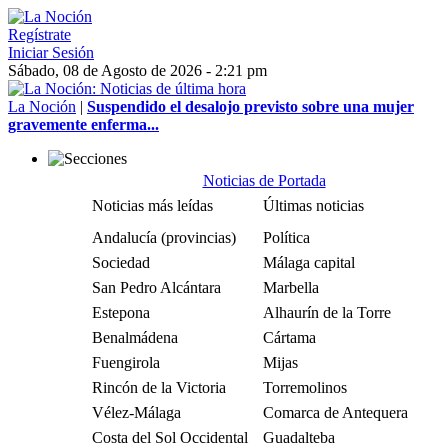
Regístrate
Iniciar Sesión
Sábado, 08 de Agosto de 2026 - 2:21 pm
La Noción
|
Suspendido el desalojo previsto sobre una mujer
gravemente enferma...
Noticias de Portada
Noticias más leídas
Últimas noticias
Andalucía (provincias)
Política
Sociedad
Málaga capital
San Pedro Alcántara
Marbella
Estepona
Alhaurín de la Torre
Benalmádena
Cártama
Fuengirola
Mijas
Rincón de la Victoria
Torremolinos
Vélez-Málaga
Comarca de Antequera
Costa del Sol Occidental
Guadalteba