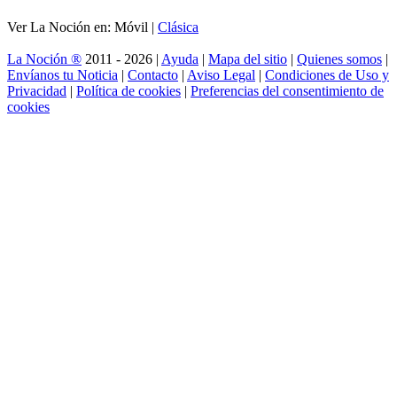
Ver La Noción en: Móvil |
Clásica
La Noción ®
2011 - 2026 |
Ayuda
|
Mapa del sitio
|
Quienes somos
|
Envíanos tu Noticia
|
Contacto
|
Aviso Legal
|
Condiciones de Uso y
Privacidad
|
Política de cookies
|
Preferencias del consentimiento de
cookies