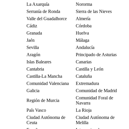
La Axarquía
Nororma
Serranía de Ronda
Sierra de las Nieves
Valle del Guadalhorce
Almería
Cádiz
Córdoba
Granada
Huelva
Jaén
Málaga
Sevilla
Andalucía
Aragón
Principado de Asturias
Islas Baleares
Canarias
Cantabria
Castilla y León
Castilla-La Mancha
Cataluña
Comunidad Valenciana
Extremadura
Galicia
Comunidad de Madrid
Comunidad Foral de
Región de Murcia
Navarra
País Vasco
La Rioja
Ciudad Autónoma de
Ciudad Autónoma de
Ceuta
Melilla