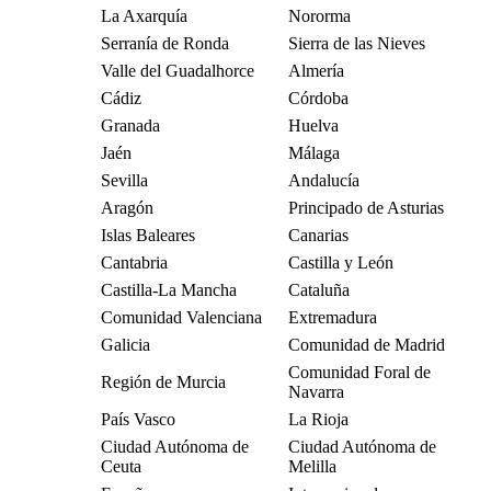
La Axarquía
Nororma
Serranía de Ronda
Sierra de las Nieves
Valle del Guadalhorce
Almería
Cádiz
Córdoba
Granada
Huelva
Jaén
Málaga
Sevilla
Andalucía
Aragón
Principado de Asturias
Islas Baleares
Canarias
Cantabria
Castilla y León
Castilla-La Mancha
Cataluña
Comunidad Valenciana
Extremadura
Galicia
Comunidad de Madrid
Comunidad Foral de
Región de Murcia
Navarra
País Vasco
La Rioja
Ciudad Autónoma de
Ciudad Autónoma de
Ceuta
Melilla