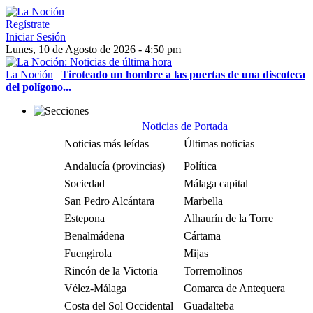
Regístrate
Iniciar Sesión
Lunes, 10 de Agosto de 2026 - 4:50 pm
La Noción
|
Tiroteado un hombre a las puertas de una discoteca
del polígono...
Noticias de Portada
Noticias más leídas
Últimas noticias
Andalucía (provincias)
Política
Sociedad
Málaga capital
San Pedro Alcántara
Marbella
Estepona
Alhaurín de la Torre
Benalmádena
Cártama
Fuengirola
Mijas
Rincón de la Victoria
Torremolinos
Vélez-Málaga
Comarca de Antequera
Costa del Sol Occidental
Guadalteba