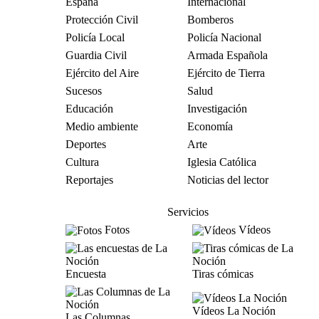
España
Internacional
Protección Civil
Bomberos
Policía Local
Policía Nacional
Guardia Civil
Armada Española
Ejército del Aire
Ejército de Tierra
Sucesos
Salud
Educación
Investigación
Medio ambiente
Economía
Deportes
Arte
Cultura
Iglesia Católica
Reportajes
Noticias del lector
Servicios
Fotos
Vídeos
Encuesta
Tiras cómicas
Vídeos La Noción
Las Columnas