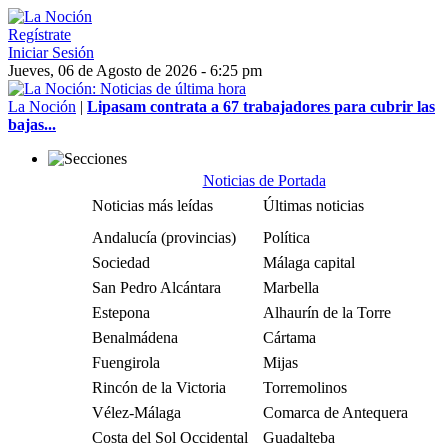
Regístrate
Iniciar Sesión
Jueves, 06 de Agosto de 2026 - 6:25 pm
La Noción
|
Lipasam contrata a 67 trabajadores para cubrir las
bajas...
Noticias de Portada
Noticias más leídas
Últimas noticias
Andalucía (provincias)
Política
Sociedad
Málaga capital
San Pedro Alcántara
Marbella
Estepona
Alhaurín de la Torre
Benalmádena
Cártama
Fuengirola
Mijas
Rincón de la Victoria
Torremolinos
Vélez-Málaga
Comarca de Antequera
Costa del Sol Occidental
Guadalteba