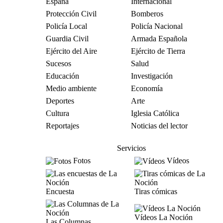
España
Internacional
Protección Civil
Bomberos
Policía Local
Policía Nacional
Guardia Civil
Armada Española
Ejército del Aire
Ejército de Tierra
Sucesos
Salud
Educación
Investigación
Medio ambiente
Economía
Deportes
Arte
Cultura
Iglesia Católica
Reportajes
Noticias del lector
Servicios
Fotos
Vídeos
Encuesta
Tiras cómicas
Vídeos La Noción
Las Columnas