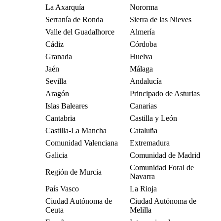
La Axarquía
Nororma
Serranía de Ronda
Sierra de las Nieves
Valle del Guadalhorce
Almería
Cádiz
Córdoba
Granada
Huelva
Jaén
Málaga
Sevilla
Andalucía
Aragón
Principado de Asturias
Islas Baleares
Canarias
Cantabria
Castilla y León
Castilla-La Mancha
Cataluña
Comunidad Valenciana
Extremadura
Galicia
Comunidad de Madrid
Comunidad Foral de
Región de Murcia
Navarra
País Vasco
La Rioja
Ciudad Autónoma de
Ciudad Autónoma de
Ceuta
Melilla