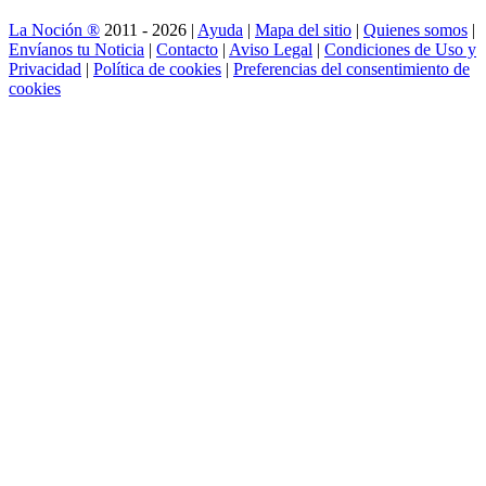
La Noción ®
2011 - 2026 |
Ayuda
|
Mapa del sitio
|
Quienes somos
|
Envíanos tu Noticia
|
Contacto
|
Aviso Legal
|
Condiciones de Uso y
Privacidad
|
Política de cookies
|
Preferencias del consentimiento de
cookies