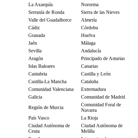
La Axarquía
Nororma
Serranía de Ronda
Sierra de las Nieves
Valle del Guadalhorce
Almería
Cádiz
Córdoba
Granada
Huelva
Jaén
Málaga
Sevilla
Andalucía
Aragón
Principado de Asturias
Islas Baleares
Canarias
Cantabria
Castilla y León
Castilla-La Mancha
Cataluña
Comunidad Valenciana
Extremadura
Galicia
Comunidad de Madrid
Comunidad Foral de
Región de Murcia
Navarra
País Vasco
La Rioja
Ciudad Autónoma de
Ciudad Autónoma de
Ceuta
Melilla