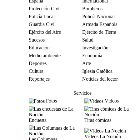
España
Internacional
Protección Civil
Bomberos
Policía Local
Policía Nacional
Guardia Civil
Armada Española
Ejército del Aire
Ejército de Tierra
Sucesos
Salud
Educación
Investigación
Medio ambiente
Economía
Deportes
Arte
Cultura
Iglesia Católica
Reportajes
Noticias del lector
Servicios
Fotos
Vídeos
Encuesta
Tiras cómicas
Vídeos La Noción
Las Columnas