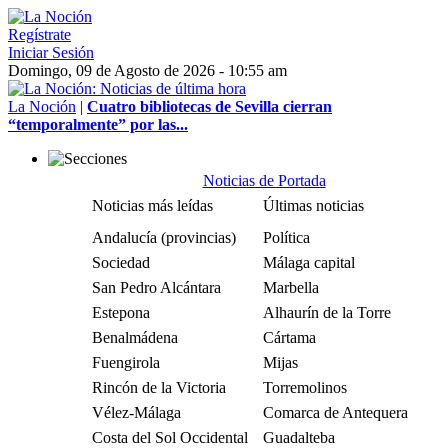
Regístrate
Iniciar Sesión
Domingo, 09 de Agosto de 2026 - 10:55 am
La Noción
|
Cuatro bibliotecas de Sevilla cierran
“temporalmente” por las...
Noticias de Portada
Noticias más leídas
Últimas noticias
Andalucía (provincias)
Política
Sociedad
Málaga capital
San Pedro Alcántara
Marbella
Estepona
Alhaurín de la Torre
Benalmádena
Cártama
Fuengirola
Mijas
Rincón de la Victoria
Torremolinos
Vélez-Málaga
Comarca de Antequera
Costa del Sol Occidental
Guadalteba