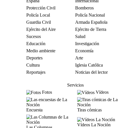
España
Internacional
Protección Civil
Bomberos
Policía Local
Policía Nacional
Guardia Civil
Armada Española
Ejército del Aire
Ejército de Tierra
Sucesos
Salud
Educación
Investigación
Medio ambiente
Economía
Deportes
Arte
Cultura
Iglesia Católica
Reportajes
Noticias del lector
Servicios
Fotos
Vídeos
Encuesta
Tiras cómicas
Vídeos La Noción
Las Columnas