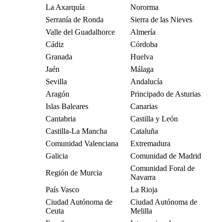
La Axarquía
Nororma
Serranía de Ronda
Sierra de las Nieves
Valle del Guadalhorce
Almería
Cádiz
Córdoba
Granada
Huelva
Jaén
Málaga
Sevilla
Andalucía
Aragón
Principado de Asturias
Islas Baleares
Canarias
Cantabria
Castilla y León
Castilla-La Mancha
Cataluña
Comunidad Valenciana
Extremadura
Galicia
Comunidad de Madrid
Comunidad Foral de
Región de Murcia
Navarra
País Vasco
La Rioja
Ciudad Autónoma de
Ciudad Autónoma de
Ceuta
Melilla